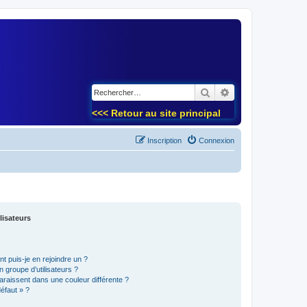
)
Rechercher
Recherche avancé
<<< Retour au site principal
Inscription
Connexion
lisateurs
t puis-je en rejoindre un ?
 groupe d’utilisateurs ?
araissent dans une couleur différente ?
défaut » ?