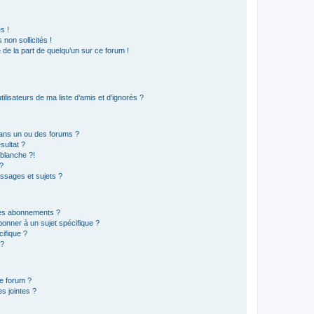
s !
non sollicités !
e de la part de quelqu’un sur ce forum !
lisateurs de ma liste d’amis et d’ignorés ?
ans un ou des forums ?
sultat ?
blanche ?!
?
ssages et sujets ?
t les abonnements ?
onner à un sujet spécifique ?
ifique ?
 ?
ce forum ?
s jointes ?