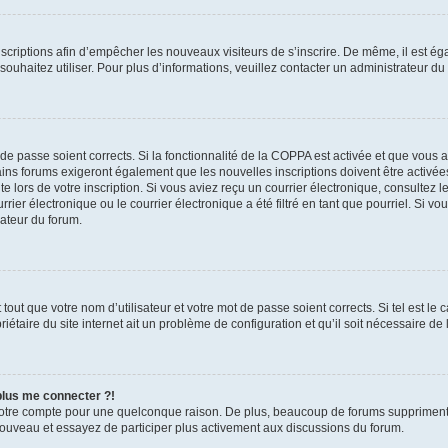
inscriptions afin d’empêcher les nouveaux visiteurs de s’inscrire. De même, il est é
s souhaitez utiliser. Pour plus d’informations, veuillez contacter un administrateur du
t de passe soient corrects. Si la fonctionnalité de la COPPA est activée et que vous 
ains forums exigeront également que les nouvelles inscriptions doivent être activée
te lors de votre inscription. Si vous aviez reçu un courrier électronique, consultez l
r électronique ou le courrier électronique a été filtré en tant que pourriel. Si vo
rateur du forum.
out que votre nom d’utilisateur et votre mot de passe soient corrects. Si tel est le
iétaire du site internet ait un problème de configuration et qu’il soit nécessaire de l
 plus me connecter ?!
votre compte pour une quelconque raison. De plus, beaucoup de forums suppriment pér
 nouveau et essayez de participer plus activement aux discussions du forum.