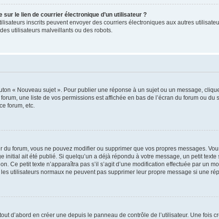
ur le lien de courrier électronique d’un utilisateur ?
s utilisateurs inscrits peuvent envoyer des courriers électroniques aux autres utili
es utilisateurs malveillants ou des robots.
outon « Nouveau sujet ». Pour publier une réponse à un sujet ou un message, cliqu
 forum, une liste de vos permissions est affichée en bas de l’écran du forum ou du
ce forum, etc.
r du forum, vous ne pouvez modifier ou supprimer que vos propres messages. Vou
 initial ait été publié. Si quelqu’un a déjà répondu à votre message, un petit text
ion. Ce petit texte n’apparaîtra pas s’il s’agit d’une modification effectuée par un 
ue les utilisateurs normaux ne peuvent pas supprimer leur propre message si une ré
ut d’abord en créer une depuis le panneau de contrôle de l’utilisateur. Une fois c