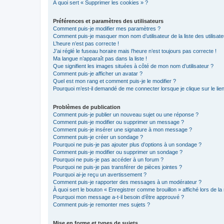
À quoi sert « Supprimer les cookies » ?
Préférences et paramètres des utilisateurs
Comment puis-je modifier mes paramètres ?
Comment puis-je masquer mon nom d’utilisateur de la liste des utilisate
L’heure n’est pas correcte !
J’ai réglé le fuseau horaire mais l’heure n’est toujours pas correcte !
Ma langue n’apparaît pas dans la liste !
Que signifient les images situées à côté de mon nom d’utilisateur ?
Comment puis-je afficher un avatar ?
Quel est mon rang et comment puis-je le modifier ?
Pourquoi m’est-il demandé de me connecter lorsque je clique sur le lien 
Problèmes de publication
Comment puis-je publier un nouveau sujet ou une réponse ?
Comment puis-je modifier ou supprimer un message ?
Comment puis-je insérer une signature à mon message ?
Comment puis-je créer un sondage ?
Pourquoi ne puis-je pas ajouter plus d’options à un sondage ?
Comment puis-je modifier ou supprimer un sondage ?
Pourquoi ne puis-je pas accéder à un forum ?
Pourquoi ne puis-je pas transférer de pièces jointes ?
Pourquoi ai-je reçu un avertissement ?
Comment puis-je rapporter des messages à un modérateur ?
À quoi sert le bouton « Enregistrer comme brouillon » affiché lors de la 
Pourquoi mon message a-t-il besoin d’être approuvé ?
Comment puis-je remonter mes sujets ?
Mise en forme et types de sujets