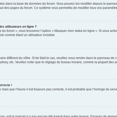
ockés dans la base de données du forum. Vous pouvez les modifier depuis le panneau 
haut des pages du forum. Ce système vous permettra de modifier tous vos paramètre
s utilisateurs en ligne ?
s du forum », vous trouverez l’option « Masquer mon statut en ligne ». Si vous activ
é comme étant un utilisateur invisible.
aire différent du vôtre. Si tel était le cas, veuillez vous rendre dans le panneau de co
ey, etc. Veuillez noter que le réglage du fuseau horaire, comme la plupart des autr
orrecte !
 mais que l’heure n’est toujours pas correcte, il est probable que l’horloge du serve
orum, soit le logiciel n’a pas encore été traduit dans votre langue. Essayez de deman