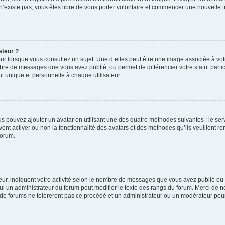
 n’existe pas, vous êtes libre de vous porter volontaire et commencer une nouvelle t
ateur ?
ur lorsque vous consultez un sujet. Une d’elles peut être une image associée à vo
mbre de messages que vous avez publié, ou permet de différencier votre statut parti
 unique et personnelle à chaque utilisateur.
ous pouvez ajouter un avatar en utilisant une des quatre méthodes suivantes : le serv
ent activer ou non la fonctionnalité des avatars et des méthodes qu’ils veuillent ren
forum.
ur, indiquent votre activité selon le nombre de messages que vous avez publié ou id
eul un administrateur du forum peut modifier le texte des rangs du forum. Merci de 
de forums ne toléreront pas ce procédé et un administrateur ou un modérateur pou