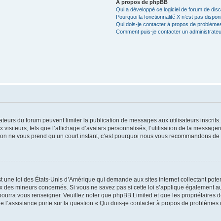
À propos de phpBB
Qui a développé ce logiciel de forum de dis
Pourquoi la fonctionnalité X n’est pas dispon
Qui dois-je contacter à propos de problèmes
Comment puis-je contacter un administrateu
trateurs du forum peuvent limiter la publication de messages aux utilisateurs inscri
visiteurs, tels que l’affichage d’avatars personnalisés, l’utilisation de la messager
ription ne vous prend qu’un court instant, c’est pourquoi nous vous recommandons de l
t une loi des États-Unis d’Amérique qui demande aux sites internet collectant pot
 des mineurs concernés. Si vous ne savez pas si cette loi s’applique également au
 pourra vous renseigner. Veuillez noter que phpBB Limited et que les propriétaires
ue l’assistance porte sur la question « Qui dois-je contacter à propos de problèmes 