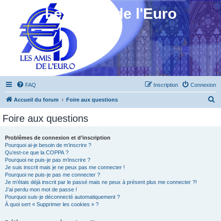
Les Amis de l'Euro
FAQ
Inscription
Connexion
R
Accueil du forum
Foire aux questions
e
Foire aux questions
c
h
Problèmes de connexion et d’inscription
Pourquoi ai-je besoin de m’inscrire ?
e
Qu’est-ce que la COPPA ?
r
Pourquoi ne puis-je pas m’inscrire ?
Je suis inscrit mais je ne peux pas me connecter !
c
Pourquoi ne puis-je pas me connecter ?
Je m’étais déjà inscrit par le passé mais ne peux à présent plus me connecter ?!
h
J’ai perdu mon mot de passe !
e
Pourquoi suis-je déconnecté automatiquement ?
À quoi sert « Supprimer les cookies » ?
r