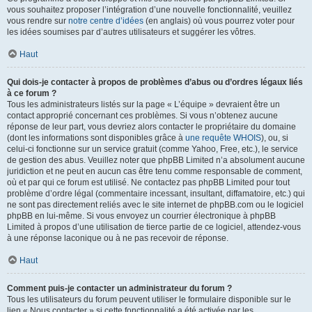
vous souhaitez proposer l’intégration d’une nouvelle fonctionnalité, veuillez
vous rendre sur
notre centre d’idées
(en anglais) où vous pourrez voter pour
les idées soumises par d’autres utilisateurs et suggérer les vôtres.
Haut
Qui dois-je contacter à propos de problèmes d’abus ou d’ordres légaux liés
à ce forum ?
Tous les administrateurs listés sur la page « L’équipe » devraient être un
contact approprié concernant ces problèmes. Si vous n’obtenez aucune
réponse de leur part, vous devriez alors contacter le propriétaire du domaine
(dont les informations sont disponibles grâce à
une requête WHOIS
), ou, si
celui-ci fonctionne sur un service gratuit (comme Yahoo, Free, etc.), le service
de gestion des abus. Veuillez noter que phpBB Limited n’a absolument aucune
juridiction et ne peut en aucun cas être tenu comme responsable de comment,
où et par qui ce forum est utilisé. Ne contactez pas phpBB Limited pour tout
problème d’ordre légal (commentaire incessant, insultant, diffamatoire, etc.) qui
ne sont pas directement reliés avec le site internet de phpBB.com ou le logiciel
phpBB en lui-même. Si vous envoyez un courrier électronique à phpBB
Limited à propos d’une utilisation de tierce partie de ce logiciel, attendez-vous
à une réponse laconique ou à ne pas recevoir de réponse.
Haut
Comment puis-je contacter un administrateur du forum ?
Tous les utilisateurs du forum peuvent utiliser le formulaire disponible sur le
lien « Nous contacter » si cette fonctionnalité a été activée par les