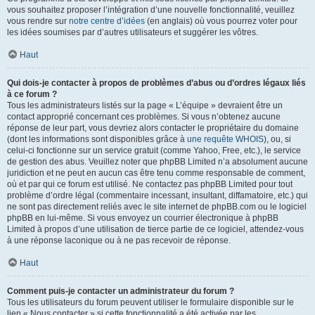
vous souhaitez proposer l’intégration d’une nouvelle fonctionnalité, veuillez
vous rendre sur
notre centre d’idées
(en anglais) où vous pourrez voter pour
les idées soumises par d’autres utilisateurs et suggérer les vôtres.
Haut
Qui dois-je contacter à propos de problèmes d’abus ou d’ordres légaux liés
à ce forum ?
Tous les administrateurs listés sur la page « L’équipe » devraient être un
contact approprié concernant ces problèmes. Si vous n’obtenez aucune
réponse de leur part, vous devriez alors contacter le propriétaire du domaine
(dont les informations sont disponibles grâce à
une requête WHOIS
), ou, si
celui-ci fonctionne sur un service gratuit (comme Yahoo, Free, etc.), le service
de gestion des abus. Veuillez noter que phpBB Limited n’a absolument aucune
juridiction et ne peut en aucun cas être tenu comme responsable de comment,
où et par qui ce forum est utilisé. Ne contactez pas phpBB Limited pour tout
problème d’ordre légal (commentaire incessant, insultant, diffamatoire, etc.) qui
ne sont pas directement reliés avec le site internet de phpBB.com ou le logiciel
phpBB en lui-même. Si vous envoyez un courrier électronique à phpBB
Limited à propos d’une utilisation de tierce partie de ce logiciel, attendez-vous
à une réponse laconique ou à ne pas recevoir de réponse.
Haut
Comment puis-je contacter un administrateur du forum ?
Tous les utilisateurs du forum peuvent utiliser le formulaire disponible sur le
lien « Nous contacter » si cette fonctionnalité a été activée par les