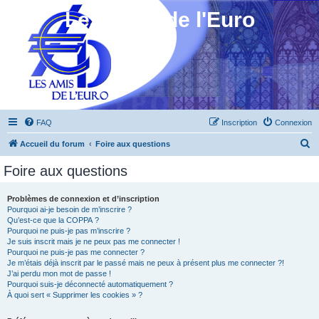
Les Amis de l'Euro
FAQ
Inscription
Connexion
R
Accueil du forum
Foire aux questions
e
Foire aux questions
c
h
Problèmes de connexion et d’inscription
Pourquoi ai-je besoin de m’inscrire ?
e
Qu’est-ce que la COPPA ?
r
Pourquoi ne puis-je pas m’inscrire ?
Je suis inscrit mais je ne peux pas me connecter !
c
Pourquoi ne puis-je pas me connecter ?
Je m’étais déjà inscrit par le passé mais ne peux à présent plus me connecter ?!
h
J’ai perdu mon mot de passe !
e
Pourquoi suis-je déconnecté automatiquement ?
À quoi sert « Supprimer les cookies » ?
r