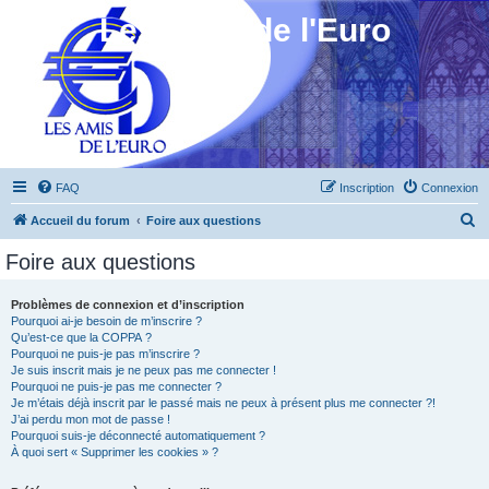
Les Amis de l'Euro
FAQ
Inscription
Connexion
R
Accueil du forum
Foire aux questions
e
Foire aux questions
c
h
Problèmes de connexion et d’inscription
Pourquoi ai-je besoin de m’inscrire ?
e
Qu’est-ce que la COPPA ?
r
Pourquoi ne puis-je pas m’inscrire ?
Je suis inscrit mais je ne peux pas me connecter !
c
Pourquoi ne puis-je pas me connecter ?
Je m’étais déjà inscrit par le passé mais ne peux à présent plus me connecter ?!
h
J’ai perdu mon mot de passe !
e
Pourquoi suis-je déconnecté automatiquement ?
À quoi sert « Supprimer les cookies » ?
r