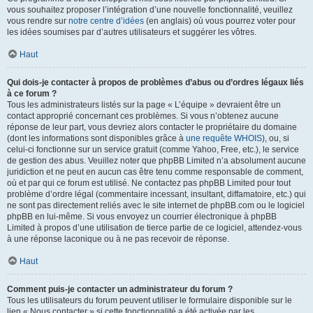
vous souhaitez proposer l’intégration d’une nouvelle fonctionnalité, veuillez
vous rendre sur
notre centre d’idées
(en anglais) où vous pourrez voter pour
les idées soumises par d’autres utilisateurs et suggérer les vôtres.
Haut
Qui dois-je contacter à propos de problèmes d’abus ou d’ordres légaux liés
à ce forum ?
Tous les administrateurs listés sur la page « L’équipe » devraient être un
contact approprié concernant ces problèmes. Si vous n’obtenez aucune
réponse de leur part, vous devriez alors contacter le propriétaire du domaine
(dont les informations sont disponibles grâce à
une requête WHOIS
), ou, si
celui-ci fonctionne sur un service gratuit (comme Yahoo, Free, etc.), le service
de gestion des abus. Veuillez noter que phpBB Limited n’a absolument aucune
juridiction et ne peut en aucun cas être tenu comme responsable de comment,
où et par qui ce forum est utilisé. Ne contactez pas phpBB Limited pour tout
problème d’ordre légal (commentaire incessant, insultant, diffamatoire, etc.) qui
ne sont pas directement reliés avec le site internet de phpBB.com ou le logiciel
phpBB en lui-même. Si vous envoyez un courrier électronique à phpBB
Limited à propos d’une utilisation de tierce partie de ce logiciel, attendez-vous
à une réponse laconique ou à ne pas recevoir de réponse.
Haut
Comment puis-je contacter un administrateur du forum ?
Tous les utilisateurs du forum peuvent utiliser le formulaire disponible sur le
lien « Nous contacter » si cette fonctionnalité a été activée par les