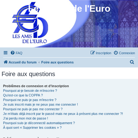
Les Amis de l'Euro
FAQ
Inscription
Connexion
R
Accueil du forum
Foire aux questions
e
Foire aux questions
c
h
Problèmes de connexion et d’inscription
Pourquoi ai-je besoin de m’inscrire ?
e
Qu’est-ce que la COPPA ?
r
Pourquoi ne puis-je pas m’inscrire ?
Je suis inscrit mais je ne peux pas me connecter !
c
Pourquoi ne puis-je pas me connecter ?
Je m’étais déjà inscrit par le passé mais ne peux à présent plus me connecter ?!
h
J’ai perdu mon mot de passe !
e
Pourquoi suis-je déconnecté automatiquement ?
À quoi sert « Supprimer les cookies » ?
r