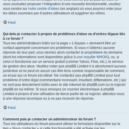
vous souhaitez proposer l’intégration d’une nouvelle fonctionnalité, veuillez
vous rendre sur
notre centre d’idées
(en anglais) où vous pourrez voter pour
les idées soumises par d’autres utilisateurs et suggérer les vôtres.
Haut
Qui dois-je contacter à propos de problèmes d’abus ou d’ordres légaux liés
à ce forum ?
Tous les administrateurs listés sur la page « L’équipe » devraient être un
contact approprié concernant ces problèmes. Si vous n’obtenez aucune
réponse de leur part, vous devriez alors contacter le propriétaire du domaine
(dont les informations sont disponibles grâce à
une requête WHOIS
), ou, si
celui-ci fonctionne sur un service gratuit (comme Yahoo, Free, etc.), le service
de gestion des abus. Veuillez noter que phpBB Limited n’a absolument aucune
juridiction et ne peut en aucun cas être tenu comme responsable de comment,
où et par qui ce forum est utilisé. Ne contactez pas phpBB Limited pour tout
problème d’ordre légal (commentaire incessant, insultant, diffamatoire, etc.) qui
ne sont pas directement reliés avec le site internet de phpBB.com ou le logiciel
phpBB en lui-même. Si vous envoyez un courrier électronique à phpBB
Limited à propos d’une utilisation de tierce partie de ce logiciel, attendez-vous
à une réponse laconique ou à ne pas recevoir de réponse.
Haut
Comment puis-je contacter un administrateur du forum ?
Tous les utilisateurs du forum peuvent utiliser le formulaire disponible sur le
lien « Nous contacter » si cette fonctionnalité a été activée par les