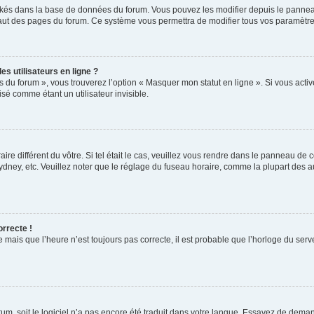
ockés dans la base de données du forum. Vous pouvez les modifier depuis le panneau 
haut des pages du forum. Ce système vous permettra de modifier tous vos paramètre
s utilisateurs en ligne ?
s du forum », vous trouverez l’option « Masquer mon statut en ligne ». Si vous activ
é comme étant un utilisateur invisible.
aire différent du vôtre. Si tel était le cas, veuillez vous rendre dans le panneau de co
ey, etc. Veuillez noter que le réglage du fuseau horaire, comme la plupart des autr
orrecte !
 mais que l’heure n’est toujours pas correcte, il est probable que l’horloge du serve
orum, soit le logiciel n’a pas encore été traduit dans votre langue. Essayez de deman