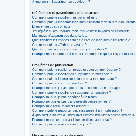
À quoi sert « Supprimer les cookies » ?
Préférences et paramètres des utilisateurs
Comment puis-je modifier mes paramètres ?
Comment puis-je masquer mon nom d’utilisateur de la liste des utilisate
L’heure n’est pas correcte !
J’ai réglé le fuseau horaire mais l’heure n’est toujours pas correcte !
Ma langue n’apparaît pas dans la liste !
Que signifient les images situées à côté de mon nom d’utilisateur ?
Comment puis-je afficher un avatar ?
Quel est mon rang et comment puis-je le modifier ?
Pourquoi m’est-il demandé de me connecter lorsque je clique sur le lien 
Problèmes de publication
Comment puis-je publier un nouveau sujet ou une réponse ?
Comment puis-je modifier ou supprimer un message ?
Comment puis-je insérer une signature à mon message ?
Comment puis-je créer un sondage ?
Pourquoi ne puis-je pas ajouter plus d’options à un sondage ?
Comment puis-je modifier ou supprimer un sondage ?
Pourquoi ne puis-je pas accéder à un forum ?
Pourquoi ne puis-je pas transférer de pièces jointes ?
Pourquoi ai-je reçu un avertissement ?
Comment puis-je rapporter des messages à un modérateur ?
À quoi sert le bouton « Enregistrer comme brouillon » affiché lors de la 
Pourquoi mon message a-t-il besoin d’être approuvé ?
Comment puis-je remonter mes sujets ?
Mise en forme et types de sujets