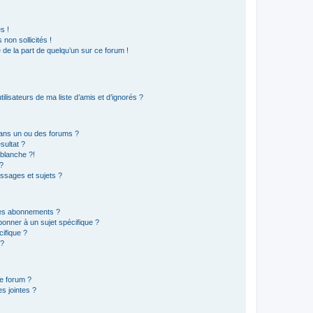
s !
non sollicités !
e de la part de quelqu’un sur ce forum !
lisateurs de ma liste d’amis et d’ignorés ?
ans un ou des forums ?
sultat ?
blanche ?!
?
ssages et sujets ?
t les abonnements ?
onner à un sujet spécifique ?
ifique ?
 ?
ce forum ?
s jointes ?