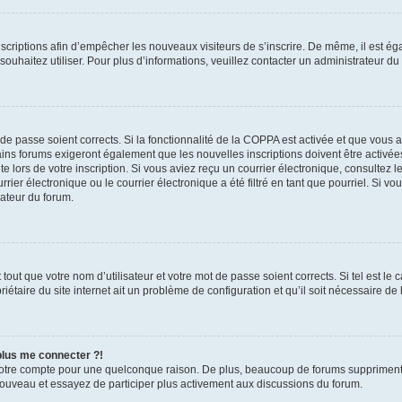
inscriptions afin d’empêcher les nouveaux visiteurs de s’inscrire. De même, il est é
s souhaitez utiliser. Pour plus d’informations, veuillez contacter un administrateur du
t de passe soient corrects. Si la fonctionnalité de la COPPA est activée et que vous 
ains forums exigeront également que les nouvelles inscriptions doivent être activée
te lors de votre inscription. Si vous aviez reçu un courrier électronique, consultez l
r électronique ou le courrier électronique a été filtré en tant que pourriel. Si vo
rateur du forum.
out que votre nom d’utilisateur et votre mot de passe soient corrects. Si tel est le
iétaire du site internet ait un problème de configuration et qu’il soit nécessaire de l
 plus me connecter ?!
votre compte pour une quelconque raison. De plus, beaucoup de forums suppriment pér
 nouveau et essayez de participer plus activement aux discussions du forum.