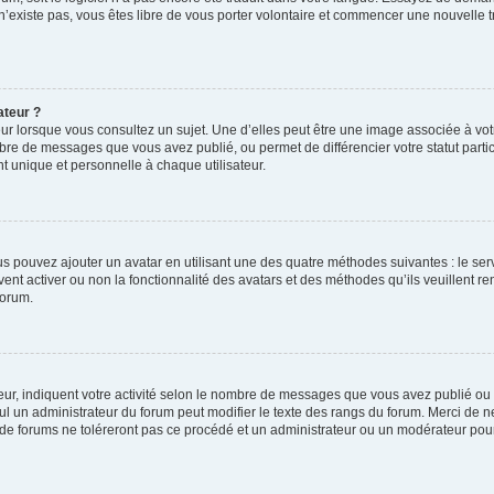
 n’existe pas, vous êtes libre de vous porter volontaire et commencer une nouvelle t
ateur ?
ur lorsque vous consultez un sujet. Une d’elles peut être une image associée à vo
mbre de messages que vous avez publié, ou permet de différencier votre statut parti
 unique et personnelle à chaque utilisateur.
ous pouvez ajouter un avatar en utilisant une des quatre méthodes suivantes : le serv
ent activer ou non la fonctionnalité des avatars et des méthodes qu’ils veuillent ren
forum.
ur, indiquent votre activité selon le nombre de messages que vous avez publié ou id
eul un administrateur du forum peut modifier le texte des rangs du forum. Merci de 
de forums ne toléreront pas ce procédé et un administrateur ou un modérateur pou