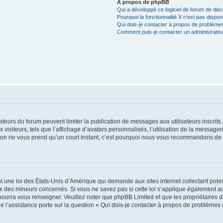
À propos de phpBB
Qui a développé ce logiciel de forum de dis
Pourquoi la fonctionnalité X n’est pas dispon
Qui dois-je contacter à propos de problèmes
Comment puis-je contacter un administrateu
trateurs du forum peuvent limiter la publication de messages aux utilisateurs inscri
visiteurs, tels que l’affichage d’avatars personnalisés, l’utilisation de la messager
ription ne vous prend qu’un court instant, c’est pourquoi nous vous recommandons de l
t une loi des États-Unis d’Amérique qui demande aux sites internet collectant pot
 des mineurs concernés. Si vous ne savez pas si cette loi s’applique également au
 pourra vous renseigner. Veuillez noter que phpBB Limited et que les propriétaires
ue l’assistance porte sur la question « Qui dois-je contacter à propos de problèmes 