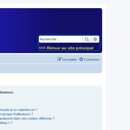
)
Rechercher
Recherche avancé
<<< Retour au site principal
Inscription
Connexion
lisateurs
t puis-je en rejoindre un ?
 groupe d’utilisateurs ?
araissent dans une couleur différente ?
défaut » ?