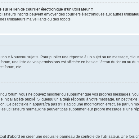
ur le lien de courrier électronique d’un utilisateur ?
s utilisateurs inscrits peuvent envoyer des courriers électroniques aux autres utili
es utilisateurs malveillants ou des robots.
outon « Nouveau sujet ». Pour publier une réponse à un sujet ou un message, cliqu
 forum, une liste de vos permissions est affichée en bas de l’écran du forum ou du
ce forum, etc.
r du forum, vous ne pouvez modifier ou supprimer que vos propres messages. Vou
 initial ait été publié. Si quelqu’un a déjà répondu à votre message, un petit text
ion. Ce petit texte n’apparaîtra pas s’il s’agit d’une modification effectuée par un 
ue les utilisateurs normaux ne peuvent pas supprimer leur propre message si une ré
ut d’abord en créer une depuis le panneau de contrôle de l’utilisateur. Une fois c