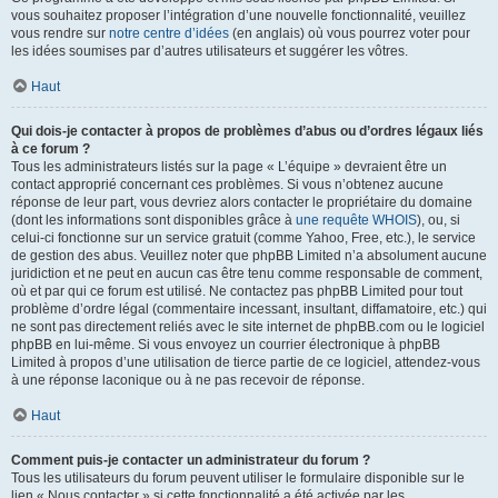
vous souhaitez proposer l’intégration d’une nouvelle fonctionnalité, veuillez
vous rendre sur
notre centre d’idées
(en anglais) où vous pourrez voter pour
les idées soumises par d’autres utilisateurs et suggérer les vôtres.
Haut
Qui dois-je contacter à propos de problèmes d’abus ou d’ordres légaux liés
à ce forum ?
Tous les administrateurs listés sur la page « L’équipe » devraient être un
contact approprié concernant ces problèmes. Si vous n’obtenez aucune
réponse de leur part, vous devriez alors contacter le propriétaire du domaine
(dont les informations sont disponibles grâce à
une requête WHOIS
), ou, si
celui-ci fonctionne sur un service gratuit (comme Yahoo, Free, etc.), le service
de gestion des abus. Veuillez noter que phpBB Limited n’a absolument aucune
juridiction et ne peut en aucun cas être tenu comme responsable de comment,
où et par qui ce forum est utilisé. Ne contactez pas phpBB Limited pour tout
problème d’ordre légal (commentaire incessant, insultant, diffamatoire, etc.) qui
ne sont pas directement reliés avec le site internet de phpBB.com ou le logiciel
phpBB en lui-même. Si vous envoyez un courrier électronique à phpBB
Limited à propos d’une utilisation de tierce partie de ce logiciel, attendez-vous
à une réponse laconique ou à ne pas recevoir de réponse.
Haut
Comment puis-je contacter un administrateur du forum ?
Tous les utilisateurs du forum peuvent utiliser le formulaire disponible sur le
lien « Nous contacter » si cette fonctionnalité a été activée par les