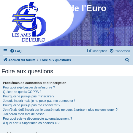
Les Amis de l'Euro
FAQ
Inscription
Connexion
R
Accueil du forum
Foire aux questions
e
Foire aux questions
c
h
Problèmes de connexion et d’inscription
Pourquoi ai-je besoin de m’inscrire ?
e
Qu’est-ce que la COPPA ?
r
Pourquoi ne puis-je pas m’inscrire ?
Je suis inscrit mais je ne peux pas me connecter !
c
Pourquoi ne puis-je pas me connecter ?
Je m’étais déjà inscrit par le passé mais ne peux à présent plus me connecter ?!
h
J’ai perdu mon mot de passe !
e
Pourquoi suis-je déconnecté automatiquement ?
À quoi sert « Supprimer les cookies » ?
r