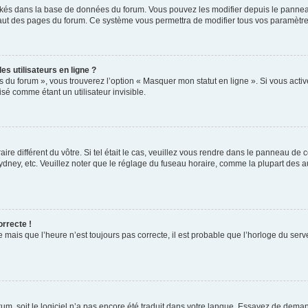
ockés dans la base de données du forum. Vous pouvez les modifier depuis le panneau 
haut des pages du forum. Ce système vous permettra de modifier tous vos paramètre
s utilisateurs en ligne ?
s du forum », vous trouverez l’option « Masquer mon statut en ligne ». Si vous activ
é comme étant un utilisateur invisible.
aire différent du vôtre. Si tel était le cas, veuillez vous rendre dans le panneau de co
ey, etc. Veuillez noter que le réglage du fuseau horaire, comme la plupart des autr
orrecte !
 mais que l’heure n’est toujours pas correcte, il est probable que l’horloge du serve
orum, soit le logiciel n’a pas encore été traduit dans votre langue. Essayez de deman