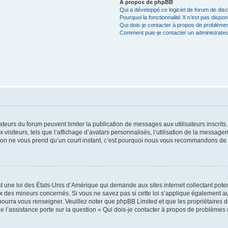
À propos de phpBB
Qui a développé ce logiciel de forum de dis
Pourquoi la fonctionnalité X n’est pas dispon
Qui dois-je contacter à propos de problèmes
Comment puis-je contacter un administrateu
trateurs du forum peuvent limiter la publication de messages aux utilisateurs inscri
visiteurs, tels que l’affichage d’avatars personnalisés, l’utilisation de la messager
ription ne vous prend qu’un court instant, c’est pourquoi nous vous recommandons de l
t une loi des États-Unis d’Amérique qui demande aux sites internet collectant pot
 des mineurs concernés. Si vous ne savez pas si cette loi s’applique également au
 pourra vous renseigner. Veuillez noter que phpBB Limited et que les propriétaires
ue l’assistance porte sur la question « Qui dois-je contacter à propos de problèmes 