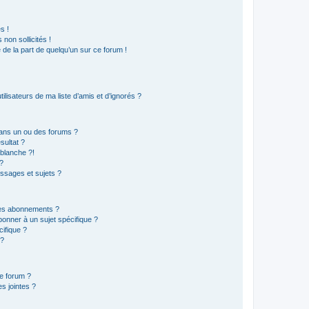
s !
non sollicités !
e de la part de quelqu’un sur ce forum !
lisateurs de ma liste d’amis et d’ignorés ?
ans un ou des forums ?
sultat ?
blanche ?!
?
ssages et sujets ?
t les abonnements ?
onner à un sujet spécifique ?
ifique ?
 ?
ce forum ?
s jointes ?