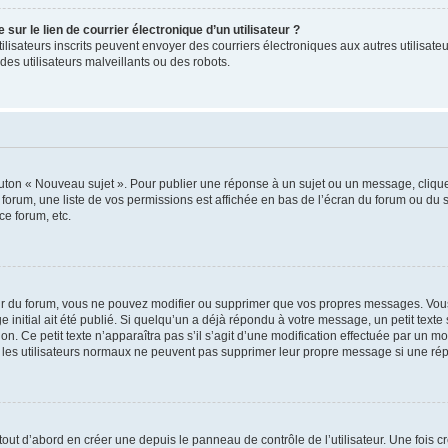
ur le lien de courrier électronique d’un utilisateur ?
s utilisateurs inscrits peuvent envoyer des courriers électroniques aux autres utili
es utilisateurs malveillants ou des robots.
outon « Nouveau sujet ». Pour publier une réponse à un sujet ou un message, cliqu
 forum, une liste de vos permissions est affichée en bas de l’écran du forum ou du
ce forum, etc.
r du forum, vous ne pouvez modifier ou supprimer que vos propres messages. Vou
 initial ait été publié. Si quelqu’un a déjà répondu à votre message, un petit text
ion. Ce petit texte n’apparaîtra pas s’il s’agit d’une modification effectuée par un 
ue les utilisateurs normaux ne peuvent pas supprimer leur propre message si une ré
ut d’abord en créer une depuis le panneau de contrôle de l’utilisateur. Une fois c