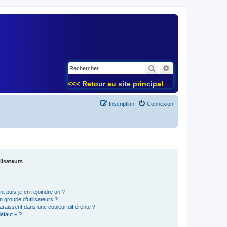
)
Rechercher
Recherche avancé
<<< Retour au site principal
Inscription
Connexion
lisateurs
t puis-je en rejoindre un ?
 groupe d’utilisateurs ?
araissent dans une couleur différente ?
défaut » ?