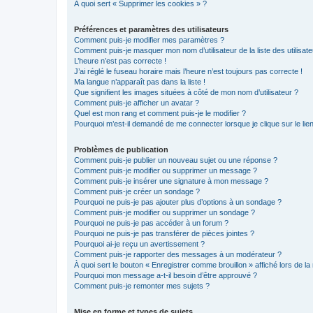
À quoi sert « Supprimer les cookies » ?
Préférences et paramètres des utilisateurs
Comment puis-je modifier mes paramètres ?
Comment puis-je masquer mon nom d’utilisateur de la liste des utilisate
L’heure n’est pas correcte !
J’ai réglé le fuseau horaire mais l’heure n’est toujours pas correcte !
Ma langue n’apparaît pas dans la liste !
Que signifient les images situées à côté de mon nom d’utilisateur ?
Comment puis-je afficher un avatar ?
Quel est mon rang et comment puis-je le modifier ?
Pourquoi m’est-il demandé de me connecter lorsque je clique sur le lien 
Problèmes de publication
Comment puis-je publier un nouveau sujet ou une réponse ?
Comment puis-je modifier ou supprimer un message ?
Comment puis-je insérer une signature à mon message ?
Comment puis-je créer un sondage ?
Pourquoi ne puis-je pas ajouter plus d’options à un sondage ?
Comment puis-je modifier ou supprimer un sondage ?
Pourquoi ne puis-je pas accéder à un forum ?
Pourquoi ne puis-je pas transférer de pièces jointes ?
Pourquoi ai-je reçu un avertissement ?
Comment puis-je rapporter des messages à un modérateur ?
À quoi sert le bouton « Enregistrer comme brouillon » affiché lors de la 
Pourquoi mon message a-t-il besoin d’être approuvé ?
Comment puis-je remonter mes sujets ?
Mise en forme et types de sujets