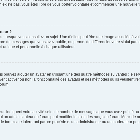
 n’existe pas, vous êtes libre de vous porter volontaire et commencer une nouvelle t
ateur ?
ur lorsque vous consultez un sujet. Une d’elles peut être une image associée à vo
mbre de messages que vous avez publié, ou permet de différencier votre statut parti
 unique et personnelle à chaque utilisateur.
ous pouvez ajouter un avatar en utilisant une des quatre méthodes suivantes : le serv
ent activer ou non la fonctionnalité des avatars et des méthodes qu’ils veuillent ren
forum.
ur, indiquent votre activité selon le nombre de messages que vous avez publié ou id
eul un administrateur du forum peut modifier le texte des rangs du forum. Merci de 
de forums ne toléreront pas ce procédé et un administrateur ou un modérateur pou