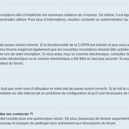
inscriptions afin d’empêcher les nouveaux visiteurs de s’inscrire. De même, il est é
s souhaitez utiliser. Pour plus d’informations, veuillez contacter un administrateur du
t de passe soient corrects. Si la fonctionnalité de la COPPA est activée et que vous 
ains forums exigeront également que les nouvelles inscriptions doivent être activée
te lors de votre inscription. Si vous aviez reçu un courrier électronique, consultez l
r électronique ou le courrier électronique a été filtré en tant que pourriel. Si vo
rateur du forum.
out que votre nom d’utilisateur et votre mot de passe soient corrects. Si tel est le
iétaire du site internet ait un problème de configuration et qu’il soit nécessaire de l
 plus me connecter ?!
votre compte pour une quelconque raison. De plus, beaucoup de forums suppriment pér
 nouveau et essayez de participer plus activement aux discussions du forum.