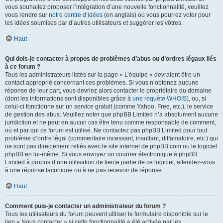
vous souhaitez proposer l’intégration d’une nouvelle fonctionnalité, veuillez
vous rendre sur
notre centre d’idées
(en anglais) où vous pourrez voter pour
les idées soumises par d’autres utilisateurs et suggérer les vôtres.
Haut
Qui dois-je contacter à propos de problèmes d’abus ou d’ordres légaux liés
à ce forum ?
Tous les administrateurs listés sur la page « L’équipe » devraient être un
contact approprié concernant ces problèmes. Si vous n’obtenez aucune
réponse de leur part, vous devriez alors contacter le propriétaire du domaine
(dont les informations sont disponibles grâce à
une requête WHOIS
), ou, si
celui-ci fonctionne sur un service gratuit (comme Yahoo, Free, etc.), le service
de gestion des abus. Veuillez noter que phpBB Limited n’a absolument aucune
juridiction et ne peut en aucun cas être tenu comme responsable de comment,
où et par qui ce forum est utilisé. Ne contactez pas phpBB Limited pour tout
problème d’ordre légal (commentaire incessant, insultant, diffamatoire, etc.) qui
ne sont pas directement reliés avec le site internet de phpBB.com ou le logiciel
phpBB en lui-même. Si vous envoyez un courrier électronique à phpBB
Limited à propos d’une utilisation de tierce partie de ce logiciel, attendez-vous
à une réponse laconique ou à ne pas recevoir de réponse.
Haut
Comment puis-je contacter un administrateur du forum ?
Tous les utilisateurs du forum peuvent utiliser le formulaire disponible sur le
lien « Nous contacter » si cette fonctionnalité a été activée par les