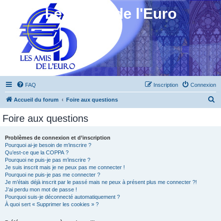
Les Amis de l'Euro
FAQ
Inscription
Connexion
R
Accueil du forum
Foire aux questions
e
Foire aux questions
c
h
Problèmes de connexion et d’inscription
Pourquoi ai-je besoin de m’inscrire ?
e
Qu’est-ce que la COPPA ?
r
Pourquoi ne puis-je pas m’inscrire ?
Je suis inscrit mais je ne peux pas me connecter !
c
Pourquoi ne puis-je pas me connecter ?
Je m’étais déjà inscrit par le passé mais ne peux à présent plus me connecter ?!
h
J’ai perdu mon mot de passe !
e
Pourquoi suis-je déconnecté automatiquement ?
À quoi sert « Supprimer les cookies » ?
r