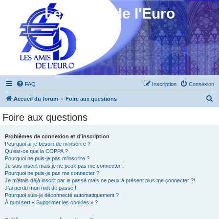
Les Amis de l'Euro
FAQ
Inscription
Connexion
R
Accueil du forum
Foire aux questions
e
Foire aux questions
c
h
Problèmes de connexion et d’inscription
Pourquoi ai-je besoin de m’inscrire ?
e
Qu’est-ce que la COPPA ?
r
Pourquoi ne puis-je pas m’inscrire ?
Je suis inscrit mais je ne peux pas me connecter !
c
Pourquoi ne puis-je pas me connecter ?
Je m’étais déjà inscrit par le passé mais ne peux à présent plus me connecter ?!
h
J’ai perdu mon mot de passe !
e
Pourquoi suis-je déconnecté automatiquement ?
À quoi sert « Supprimer les cookies » ?
r