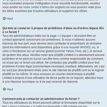
vous souhaitez proposer l’intégration d’une nouvelle fonctionnalité, veuillez
vous rendre sur
notre centre d’idées
(en anglais) où vous pourrez voter pour
les idées soumises par d’autres utilisateurs et suggérer les vôtres.
Haut
Qui dois-je contacter à propos de problèmes d’abus ou d’ordres légaux liés
à ce forum ?
Tous les administrateurs listés sur la page « L’équipe » devraient être un
contact approprié concernant ces problèmes. Si vous n’obtenez aucune
réponse de leur part, vous devriez alors contacter le propriétaire du domaine
(dont les informations sont disponibles grâce à
une requête WHOIS
), ou, si
celui-ci fonctionne sur un service gratuit (comme Yahoo, Free, etc.), le service
de gestion des abus. Veuillez noter que phpBB Limited n’a absolument aucune
juridiction et ne peut en aucun cas être tenu comme responsable de comment,
où et par qui ce forum est utilisé. Ne contactez pas phpBB Limited pour tout
problème d’ordre légal (commentaire incessant, insultant, diffamatoire, etc.) qui
ne sont pas directement reliés avec le site internet de phpBB.com ou le logiciel
phpBB en lui-même. Si vous envoyez un courrier électronique à phpBB
Limited à propos d’une utilisation de tierce partie de ce logiciel, attendez-vous
à une réponse laconique ou à ne pas recevoir de réponse.
Haut
Comment puis-je contacter un administrateur du forum ?
Tous les utilisateurs du forum peuvent utiliser le formulaire disponible sur le
lien « Nous contacter » si cette fonctionnalité a été activée par les