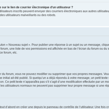
ur le lien de courrier électronique d’un utilisateur ?
s utilisateurs inscrits peuvent envoyer des courriers électroniques aux autres utili
es utilisateurs malveillants ou des robots.
outon « Nouveau sujet ». Pour publier une réponse à un sujet ou un message, cliqu
 forum, une liste de vos permissions est affichée en bas de l’écran du forum ou du
ce forum, etc.
r du forum, vous ne pouvez modifier ou supprimer que vos propres messages. Vou
 initial ait été publié. Si quelqu’un a déjà répondu à votre message, un petit text
ion. Ce petit texte n’apparaîtra pas s’il s’agit d’une modification effectuée par un 
ue les utilisateurs normaux ne peuvent pas supprimer leur propre message si une ré
ut d’abord en créer une depuis le panneau de contrôle de l’utilisateur. Une fois c