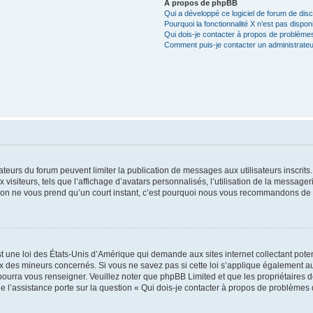
À propos de phpBB
Qui a développé ce logiciel de forum de dis
Pourquoi la fonctionnalité X n’est pas dispon
Qui dois-je contacter à propos de problèmes
Comment puis-je contacter un administrateu
trateurs du forum peuvent limiter la publication de messages aux utilisateurs inscri
visiteurs, tels que l’affichage d’avatars personnalisés, l’utilisation de la messager
ription ne vous prend qu’un court instant, c’est pourquoi nous vous recommandons de l
t une loi des États-Unis d’Amérique qui demande aux sites internet collectant pot
 des mineurs concernés. Si vous ne savez pas si cette loi s’applique également au
 pourra vous renseigner. Veuillez noter que phpBB Limited et que les propriétaires
ue l’assistance porte sur la question « Qui dois-je contacter à propos de problèmes 