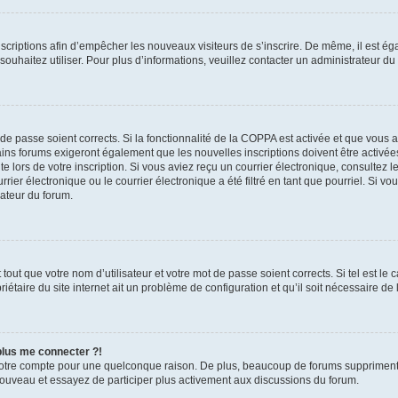
inscriptions afin d’empêcher les nouveaux visiteurs de s’inscrire. De même, il est é
s souhaitez utiliser. Pour plus d’informations, veuillez contacter un administrateur du
t de passe soient corrects. Si la fonctionnalité de la COPPA est activée et que vous 
ains forums exigeront également que les nouvelles inscriptions doivent être activée
te lors de votre inscription. Si vous aviez reçu un courrier électronique, consultez l
r électronique ou le courrier électronique a été filtré en tant que pourriel. Si vo
rateur du forum.
out que votre nom d’utilisateur et votre mot de passe soient corrects. Si tel est le
iétaire du site internet ait un problème de configuration et qu’il soit nécessaire de l
 plus me connecter ?!
votre compte pour une quelconque raison. De plus, beaucoup de forums suppriment pér
 nouveau et essayez de participer plus activement aux discussions du forum.