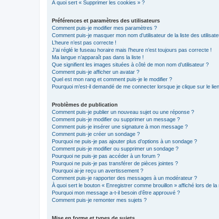
À quoi sert « Supprimer les cookies » ?
Préférences et paramètres des utilisateurs
Comment puis-je modifier mes paramètres ?
Comment puis-je masquer mon nom d’utilisateur de la liste des utilisate
L’heure n’est pas correcte !
J’ai réglé le fuseau horaire mais l’heure n’est toujours pas correcte !
Ma langue n’apparaît pas dans la liste !
Que signifient les images situées à côté de mon nom d’utilisateur ?
Comment puis-je afficher un avatar ?
Quel est mon rang et comment puis-je le modifier ?
Pourquoi m’est-il demandé de me connecter lorsque je clique sur le lien 
Problèmes de publication
Comment puis-je publier un nouveau sujet ou une réponse ?
Comment puis-je modifier ou supprimer un message ?
Comment puis-je insérer une signature à mon message ?
Comment puis-je créer un sondage ?
Pourquoi ne puis-je pas ajouter plus d’options à un sondage ?
Comment puis-je modifier ou supprimer un sondage ?
Pourquoi ne puis-je pas accéder à un forum ?
Pourquoi ne puis-je pas transférer de pièces jointes ?
Pourquoi ai-je reçu un avertissement ?
Comment puis-je rapporter des messages à un modérateur ?
À quoi sert le bouton « Enregistrer comme brouillon » affiché lors de la 
Pourquoi mon message a-t-il besoin d’être approuvé ?
Comment puis-je remonter mes sujets ?
Mise en forme et types de sujets