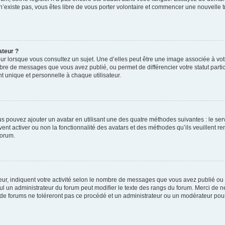
 n’existe pas, vous êtes libre de vous porter volontaire et commencer une nouvelle t
ateur ?
ur lorsque vous consultez un sujet. Une d’elles peut être une image associée à vo
mbre de messages que vous avez publié, ou permet de différencier votre statut parti
 unique et personnelle à chaque utilisateur.
ous pouvez ajouter un avatar en utilisant une des quatre méthodes suivantes : le serv
ent activer ou non la fonctionnalité des avatars et des méthodes qu’ils veuillent ren
forum.
ur, indiquent votre activité selon le nombre de messages que vous avez publié ou id
eul un administrateur du forum peut modifier le texte des rangs du forum. Merci de 
de forums ne toléreront pas ce procédé et un administrateur ou un modérateur pou