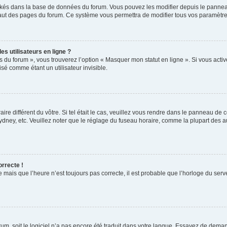
ockés dans la base de données du forum. Vous pouvez les modifier depuis le panneau 
haut des pages du forum. Ce système vous permettra de modifier tous vos paramètre
s utilisateurs en ligne ?
s du forum », vous trouverez l’option « Masquer mon statut en ligne ». Si vous activ
é comme étant un utilisateur invisible.
aire différent du vôtre. Si tel était le cas, veuillez vous rendre dans le panneau de co
ey, etc. Veuillez noter que le réglage du fuseau horaire, comme la plupart des autr
orrecte !
 mais que l’heure n’est toujours pas correcte, il est probable que l’horloge du serve
orum, soit le logiciel n’a pas encore été traduit dans votre langue. Essayez de deman