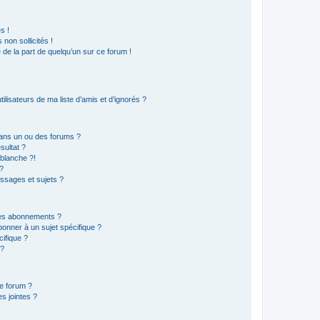
s !
non sollicités !
e de la part de quelqu’un sur ce forum !
lisateurs de ma liste d’amis et d’ignorés ?
ans un ou des forums ?
sultat ?
blanche ?!
?
ssages et sujets ?
t les abonnements ?
onner à un sujet spécifique ?
ifique ?
 ?
ce forum ?
s jointes ?