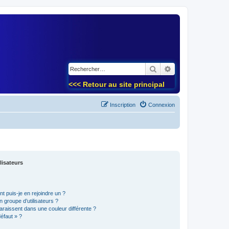
)
Rechercher
Recherche avancé
<<< Retour au site principal
Inscription
Connexion
lisateurs
t puis-je en rejoindre un ?
 groupe d’utilisateurs ?
araissent dans une couleur différente ?
défaut » ?