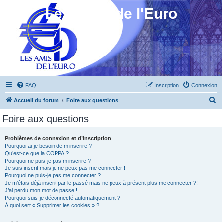
Les Amis de l'Euro
FAQ
Inscription
Connexion
R
Accueil du forum
Foire aux questions
e
Foire aux questions
c
h
Problèmes de connexion et d’inscription
Pourquoi ai-je besoin de m’inscrire ?
e
Qu’est-ce que la COPPA ?
r
Pourquoi ne puis-je pas m’inscrire ?
Je suis inscrit mais je ne peux pas me connecter !
c
Pourquoi ne puis-je pas me connecter ?
Je m’étais déjà inscrit par le passé mais ne peux à présent plus me connecter ?!
h
J’ai perdu mon mot de passe !
e
Pourquoi suis-je déconnecté automatiquement ?
À quoi sert « Supprimer les cookies » ?
r