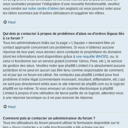
vous souhaitez proposer l’intégration d’une nouvelle fonctionnalité, veuillez
vous rendre sur
notre centre d’idées
(en anglais) où vous pourrez voter pour
les idées soumises par d’autres utilisateurs et suggérer les vôtres.
Haut
Qui dois-je contacter à propos de problèmes d’abus ou d’ordres légaux liés
à ce forum ?
Tous les administrateurs listés sur la page « L’équipe » devraient être un
contact approprié concernant ces problèmes. Si vous n’obtenez aucune
réponse de leur part, vous devriez alors contacter le propriétaire du domaine
(dont les informations sont disponibles grâce à
une requête WHOIS
), ou, si
celui-ci fonctionne sur un service gratuit (comme Yahoo, Free, etc.), le service
de gestion des abus. Veuillez noter que phpBB Limited n’a absolument aucune
juridiction et ne peut en aucun cas être tenu comme responsable de comment,
où et par qui ce forum est utilisé. Ne contactez pas phpBB Limited pour tout
problème d’ordre légal (commentaire incessant, insultant, diffamatoire, etc.) qui
ne sont pas directement reliés avec le site internet de phpBB.com ou le logiciel
phpBB en lui-même. Si vous envoyez un courrier électronique à phpBB
Limited à propos d’une utilisation de tierce partie de ce logiciel, attendez-vous
à une réponse laconique ou à ne pas recevoir de réponse.
Haut
Comment puis-je contacter un administrateur du forum ?
Tous les utilisateurs du forum peuvent utiliser le formulaire disponible sur le
lien « Nous contacter » si cette fonctionnalité a été activée par les