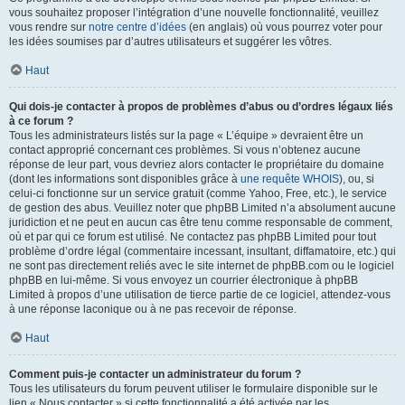
vous souhaitez proposer l’intégration d’une nouvelle fonctionnalité, veuillez
vous rendre sur
notre centre d’idées
(en anglais) où vous pourrez voter pour
les idées soumises par d’autres utilisateurs et suggérer les vôtres.
Haut
Qui dois-je contacter à propos de problèmes d’abus ou d’ordres légaux liés
à ce forum ?
Tous les administrateurs listés sur la page « L’équipe » devraient être un
contact approprié concernant ces problèmes. Si vous n’obtenez aucune
réponse de leur part, vous devriez alors contacter le propriétaire du domaine
(dont les informations sont disponibles grâce à
une requête WHOIS
), ou, si
celui-ci fonctionne sur un service gratuit (comme Yahoo, Free, etc.), le service
de gestion des abus. Veuillez noter que phpBB Limited n’a absolument aucune
juridiction et ne peut en aucun cas être tenu comme responsable de comment,
où et par qui ce forum est utilisé. Ne contactez pas phpBB Limited pour tout
problème d’ordre légal (commentaire incessant, insultant, diffamatoire, etc.) qui
ne sont pas directement reliés avec le site internet de phpBB.com ou le logiciel
phpBB en lui-même. Si vous envoyez un courrier électronique à phpBB
Limited à propos d’une utilisation de tierce partie de ce logiciel, attendez-vous
à une réponse laconique ou à ne pas recevoir de réponse.
Haut
Comment puis-je contacter un administrateur du forum ?
Tous les utilisateurs du forum peuvent utiliser le formulaire disponible sur le
lien « Nous contacter » si cette fonctionnalité a été activée par les