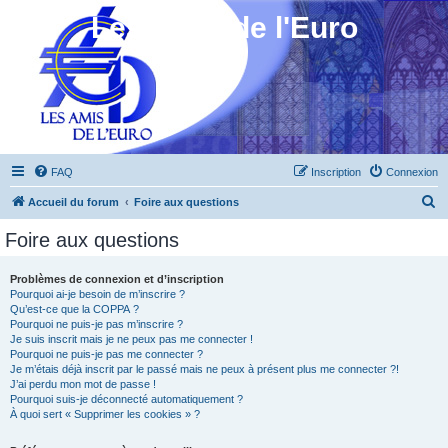
Les Amis de l'Euro
FAQ
Inscription
Connexion
R
Accueil du forum
Foire aux questions
e
Foire aux questions
c
h
Problèmes de connexion et d’inscription
Pourquoi ai-je besoin de m’inscrire ?
e
Qu’est-ce que la COPPA ?
r
Pourquoi ne puis-je pas m’inscrire ?
Je suis inscrit mais je ne peux pas me connecter !
c
Pourquoi ne puis-je pas me connecter ?
Je m’étais déjà inscrit par le passé mais ne peux à présent plus me connecter ?!
h
J’ai perdu mon mot de passe !
e
Pourquoi suis-je déconnecté automatiquement ?
À quoi sert « Supprimer les cookies » ?
r