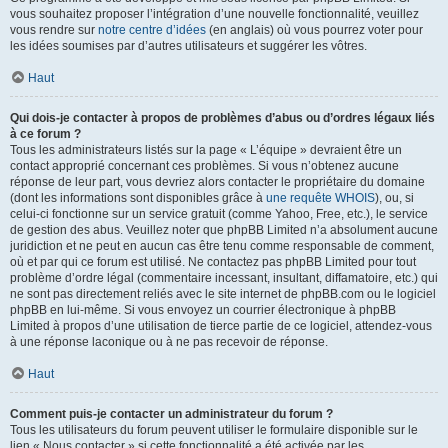
vous souhaitez proposer l’intégration d’une nouvelle fonctionnalité, veuillez
vous rendre sur
notre centre d’idées
(en anglais) où vous pourrez voter pour
les idées soumises par d’autres utilisateurs et suggérer les vôtres.
Haut
Qui dois-je contacter à propos de problèmes d’abus ou d’ordres légaux liés
à ce forum ?
Tous les administrateurs listés sur la page « L’équipe » devraient être un
contact approprié concernant ces problèmes. Si vous n’obtenez aucune
réponse de leur part, vous devriez alors contacter le propriétaire du domaine
(dont les informations sont disponibles grâce à
une requête WHOIS
), ou, si
celui-ci fonctionne sur un service gratuit (comme Yahoo, Free, etc.), le service
de gestion des abus. Veuillez noter que phpBB Limited n’a absolument aucune
juridiction et ne peut en aucun cas être tenu comme responsable de comment,
où et par qui ce forum est utilisé. Ne contactez pas phpBB Limited pour tout
problème d’ordre légal (commentaire incessant, insultant, diffamatoire, etc.) qui
ne sont pas directement reliés avec le site internet de phpBB.com ou le logiciel
phpBB en lui-même. Si vous envoyez un courrier électronique à phpBB
Limited à propos d’une utilisation de tierce partie de ce logiciel, attendez-vous
à une réponse laconique ou à ne pas recevoir de réponse.
Haut
Comment puis-je contacter un administrateur du forum ?
Tous les utilisateurs du forum peuvent utiliser le formulaire disponible sur le
lien « Nous contacter » si cette fonctionnalité a été activée par les