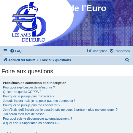
Les Amis de l'Euro
FAQ
Inscription
Connexion
R
Accueil du forum
Foire aux questions
e
Foire aux questions
c
h
Problèmes de connexion et d’inscription
Pourquoi ai-je besoin de m’inscrire ?
e
Qu’est-ce que la COPPA ?
r
Pourquoi ne puis-je pas m’inscrire ?
Je suis inscrit mais je ne peux pas me connecter !
c
Pourquoi ne puis-je pas me connecter ?
Je m’étais déjà inscrit par le passé mais ne peux à présent plus me connecter ?!
h
J’ai perdu mon mot de passe !
e
Pourquoi suis-je déconnecté automatiquement ?
À quoi sert « Supprimer les cookies » ?
r