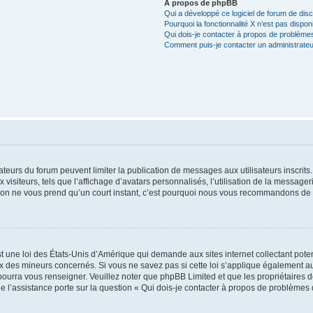
À propos de phpBB
Qui a développé ce logiciel de forum de dis
Pourquoi la fonctionnalité X n’est pas dispon
Qui dois-je contacter à propos de problèmes
Comment puis-je contacter un administrateu
trateurs du forum peuvent limiter la publication de messages aux utilisateurs inscri
visiteurs, tels que l’affichage d’avatars personnalisés, l’utilisation de la messager
ription ne vous prend qu’un court instant, c’est pourquoi nous vous recommandons de l
t une loi des États-Unis d’Amérique qui demande aux sites internet collectant pot
 des mineurs concernés. Si vous ne savez pas si cette loi s’applique également au
 pourra vous renseigner. Veuillez noter que phpBB Limited et que les propriétaires
ue l’assistance porte sur la question « Qui dois-je contacter à propos de problèmes 