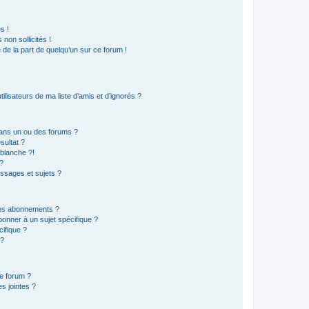
s !
non sollicités !
e de la part de quelqu’un sur ce forum !
lisateurs de ma liste d’amis et d’ignorés ?
ans un ou des forums ?
sultat ?
blanche ?!
?
ssages et sujets ?
t les abonnements ?
onner à un sujet spécifique ?
ifique ?
 ?
ce forum ?
s jointes ?