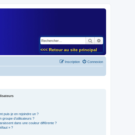
)
Rechercher
Recherche avancé
<<< Retour au site principal
Inscription
Connexion
lisateurs
t puis-je en rejoindre un ?
 groupe d’utilisateurs ?
araissent dans une couleur différente ?
défaut » ?