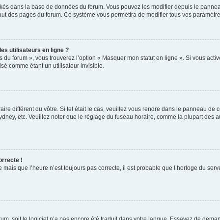
ockés dans la base de données du forum. Vous pouvez les modifier depuis le panneau 
haut des pages du forum. Ce système vous permettra de modifier tous vos paramètre
s utilisateurs en ligne ?
s du forum », vous trouverez l’option « Masquer mon statut en ligne ». Si vous activ
é comme étant un utilisateur invisible.
aire différent du vôtre. Si tel était le cas, veuillez vous rendre dans le panneau de co
ey, etc. Veuillez noter que le réglage du fuseau horaire, comme la plupart des autr
orrecte !
 mais que l’heure n’est toujours pas correcte, il est probable que l’horloge du serve
orum, soit le logiciel n’a pas encore été traduit dans votre langue. Essayez de deman