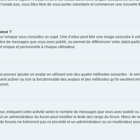
 n’existe pas, vous êtes libre de vous porter volontaire et commencer une nouvelle t
ateur ?
ur lorsque vous consultez un sujet. Une d’elles peut être une image associée à vo
mbre de messages que vous avez publié, ou permet de différencier votre statut parti
 unique et personnelle à chaque utilisateur.
ous pouvez ajouter un avatar en utilisant une des quatre méthodes suivantes : le serv
ent activer ou non la fonctionnalité des avatars et des méthodes qu’ils veuillent ren
forum.
ur, indiquent votre activité selon le nombre de messages que vous avez publié ou id
eul un administrateur du forum peut modifier le texte des rangs du forum. Merci de 
de forums ne toléreront pas ce procédé et un administrateur ou un modérateur pou