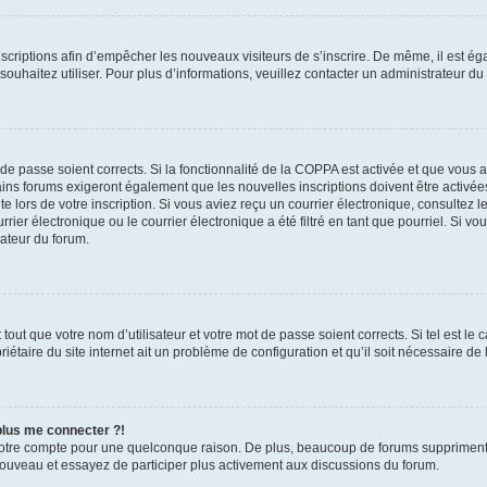
inscriptions afin d’empêcher les nouveaux visiteurs de s’inscrire. De même, il est é
s souhaitez utiliser. Pour plus d’informations, veuillez contacter un administrateur du
t de passe soient corrects. Si la fonctionnalité de la COPPA est activée et que vous 
ains forums exigeront également que les nouvelles inscriptions doivent être activée
te lors de votre inscription. Si vous aviez reçu un courrier électronique, consultez l
r électronique ou le courrier électronique a été filtré en tant que pourriel. Si vo
rateur du forum.
out que votre nom d’utilisateur et votre mot de passe soient corrects. Si tel est le
iétaire du site internet ait un problème de configuration et qu’il soit nécessaire de l
 plus me connecter ?!
votre compte pour une quelconque raison. De plus, beaucoup de forums suppriment pér
 nouveau et essayez de participer plus activement aux discussions du forum.