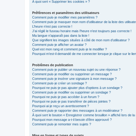
À quoi sert « Supprimer les cookies » ?
Préférences et paramètres des utilisateurs
Comment puis-je modifier mes paramètres ?
Comment puis-je masquer mon nom d’utilisateur de la liste des utilisate
L’heure n’est pas correcte !
J’ai réglé le fuseau horaire mais l’heure n’est toujours pas correcte !
Ma langue n’apparaît pas dans la liste !
Que signifient les images situées à côté de mon nom d’utilisateur ?
Comment puis-je afficher un avatar ?
Quel est mon rang et comment puis-je le modifier ?
Pourquoi m’est-il demandé de me connecter lorsque je clique sur le lien 
Problèmes de publication
Comment puis-je publier un nouveau sujet ou une réponse ?
Comment puis-je modifier ou supprimer un message ?
Comment puis-je insérer une signature à mon message ?
Comment puis-je créer un sondage ?
Pourquoi ne puis-je pas ajouter plus d’options à un sondage ?
Comment puis-je modifier ou supprimer un sondage ?
Pourquoi ne puis-je pas accéder à un forum ?
Pourquoi ne puis-je pas transférer de pièces jointes ?
Pourquoi ai-je reçu un avertissement ?
Comment puis-je rapporter des messages à un modérateur ?
À quoi sert le bouton « Enregistrer comme brouillon » affiché lors de la 
Pourquoi mon message a-t-il besoin d’être approuvé ?
Comment puis-je remonter mes sujets ?
Mise en forme et types de sujets