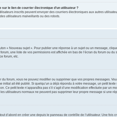
ur le lien de courrier électronique d’un utilisateur ?
s utilisateurs inscrits peuvent envoyer des courriers électroniques aux autres utili
es utilisateurs malveillants ou des robots.
outon « Nouveau sujet ». Pour publier une réponse à un sujet ou un message, cliqu
 forum, une liste de vos permissions est affichée en bas de l’écran du forum ou du
ce forum, etc.
r du forum, vous ne pouvez modifier ou supprimer que vos propres messages. Vou
 initial ait été publié. Si quelqu’un a déjà répondu à votre message, un petit text
ion. Ce petit texte n’apparaîtra pas s’il s’agit d’une modification effectuée par un 
ue les utilisateurs normaux ne peuvent pas supprimer leur propre message si une ré
ut d’abord en créer une depuis le panneau de contrôle de l’utilisateur. Une fois c