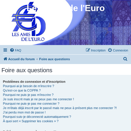
Les Amis de l'Euro
FAQ
Inscription
Connexion
R
Accueil du forum
Foire aux questions
e
Foire aux questions
c
h
Problèmes de connexion et d’inscription
Pourquoi ai-je besoin de m’inscrire ?
e
Qu’est-ce que la COPPA ?
r
Pourquoi ne puis-je pas m’inscrire ?
Je suis inscrit mais je ne peux pas me connecter !
c
Pourquoi ne puis-je pas me connecter ?
Je m’étais déjà inscrit par le passé mais ne peux à présent plus me connecter ?!
h
J’ai perdu mon mot de passe !
e
Pourquoi suis-je déconnecté automatiquement ?
À quoi sert « Supprimer les cookies » ?
r