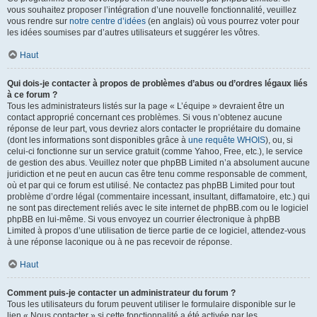
vous souhaitez proposer l’intégration d’une nouvelle fonctionnalité, veuillez
vous rendre sur
notre centre d’idées
(en anglais) où vous pourrez voter pour
les idées soumises par d’autres utilisateurs et suggérer les vôtres.
Haut
Qui dois-je contacter à propos de problèmes d’abus ou d’ordres légaux liés
à ce forum ?
Tous les administrateurs listés sur la page « L’équipe » devraient être un
contact approprié concernant ces problèmes. Si vous n’obtenez aucune
réponse de leur part, vous devriez alors contacter le propriétaire du domaine
(dont les informations sont disponibles grâce à
une requête WHOIS
), ou, si
celui-ci fonctionne sur un service gratuit (comme Yahoo, Free, etc.), le service
de gestion des abus. Veuillez noter que phpBB Limited n’a absolument aucune
juridiction et ne peut en aucun cas être tenu comme responsable de comment,
où et par qui ce forum est utilisé. Ne contactez pas phpBB Limited pour tout
problème d’ordre légal (commentaire incessant, insultant, diffamatoire, etc.) qui
ne sont pas directement reliés avec le site internet de phpBB.com ou le logiciel
phpBB en lui-même. Si vous envoyez un courrier électronique à phpBB
Limited à propos d’une utilisation de tierce partie de ce logiciel, attendez-vous
à une réponse laconique ou à ne pas recevoir de réponse.
Haut
Comment puis-je contacter un administrateur du forum ?
Tous les utilisateurs du forum peuvent utiliser le formulaire disponible sur le
lien « Nous contacter » si cette fonctionnalité a été activée par les