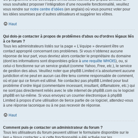
vous souhaitez proposer l’intégration d’une nouvelle fonctionnalité, veuillez
vous rendre sur
notre centre d’idées
(en anglais) où vous pourrez voter pour
les idées soumises par d’autres utilisateurs et suggérer les vôtres.
Haut
Qui dois-je contacter à propos de problèmes d’abus ou d’ordres légaux liés
à ce forum ?
Tous les administrateurs listés sur la page « L’équipe » devraient être un
contact approprié concernant ces problèmes. Si vous n’obtenez aucune
réponse de leur part, vous devriez alors contacter le propriétaire du domaine
(dont les informations sont disponibles grâce à
une requête WHOIS
), ou, si
celui-ci fonctionne sur un service gratuit (comme Yahoo, Free, etc.), le service
de gestion des abus. Veuillez noter que phpBB Limited n’a absolument aucune
juridiction et ne peut en aucun cas être tenu comme responsable de comment,
où et par qui ce forum est utilisé. Ne contactez pas phpBB Limited pour tout
problème d’ordre légal (commentaire incessant, insultant, diffamatoire, etc.) qui
ne sont pas directement reliés avec le site internet de phpBB.com ou le logiciel
phpBB en lui-même. Si vous envoyez un courrier électronique à phpBB
Limited à propos d’une utilisation de tierce partie de ce logiciel, attendez-vous
à une réponse laconique ou à ne pas recevoir de réponse.
Haut
Comment puis-je contacter un administrateur du forum ?
Tous les utilisateurs du forum peuvent utiliser le formulaire disponible sur le
lien « Nous contacter » si cette fonctionnalité a été activée par les