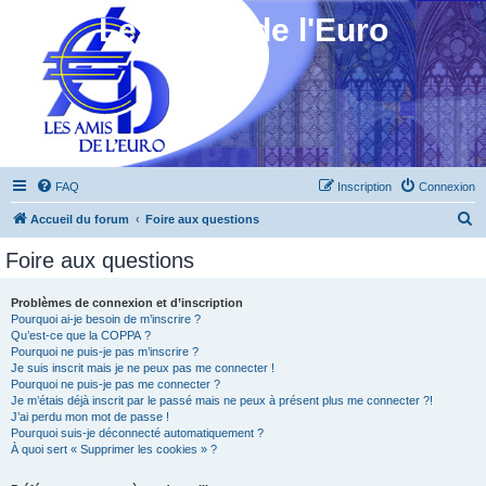
Les Amis de l'Euro
FAQ
Inscription
Connexion
R
Accueil du forum
Foire aux questions
e
Foire aux questions
c
h
Problèmes de connexion et d’inscription
Pourquoi ai-je besoin de m’inscrire ?
e
Qu’est-ce que la COPPA ?
r
Pourquoi ne puis-je pas m’inscrire ?
Je suis inscrit mais je ne peux pas me connecter !
c
Pourquoi ne puis-je pas me connecter ?
Je m’étais déjà inscrit par le passé mais ne peux à présent plus me connecter ?!
h
J’ai perdu mon mot de passe !
e
Pourquoi suis-je déconnecté automatiquement ?
À quoi sert « Supprimer les cookies » ?
r