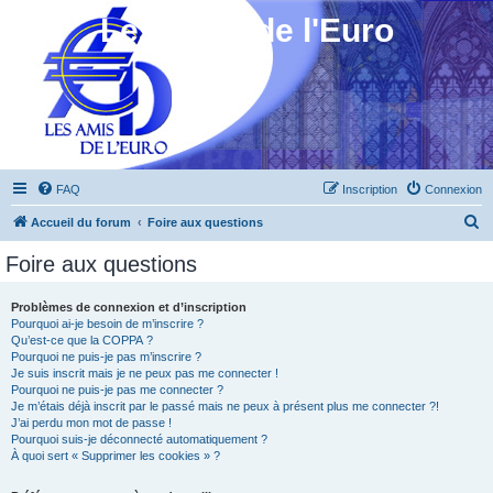
Les Amis de l'Euro
FAQ
Inscription
Connexion
R
Accueil du forum
Foire aux questions
e
Foire aux questions
c
h
Problèmes de connexion et d’inscription
Pourquoi ai-je besoin de m’inscrire ?
e
Qu’est-ce que la COPPA ?
r
Pourquoi ne puis-je pas m’inscrire ?
Je suis inscrit mais je ne peux pas me connecter !
c
Pourquoi ne puis-je pas me connecter ?
Je m’étais déjà inscrit par le passé mais ne peux à présent plus me connecter ?!
h
J’ai perdu mon mot de passe !
e
Pourquoi suis-je déconnecté automatiquement ?
À quoi sert « Supprimer les cookies » ?
r