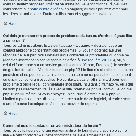
vous souhaitez proposer l’intégration d’une nouvelle fonctionnalité, veuillez
vous rendre sur
notre centre d’idées
(en anglais) où vous pourrez voter pour
les idées soumises par d’autres utilisateurs et suggérer les vôtres.
Haut
Qui dois-je contacter à propos de problèmes d’abus ou d’ordres légaux liés
à ce forum ?
Tous les administrateurs listés sur la page « L’équipe » devraient être un
contact approprié concernant ces problèmes. Si vous n’obtenez aucune
réponse de leur part, vous devriez alors contacter le propriétaire du domaine
(dont les informations sont disponibles grâce à
une requête WHOIS
), ou, si
celui-ci fonctionne sur un service gratuit (comme Yahoo, Free, etc.), le service
de gestion des abus. Veuillez noter que phpBB Limited n’a absolument aucune
juridiction et ne peut en aucun cas être tenu comme responsable de comment,
où et par qui ce forum est utilisé. Ne contactez pas phpBB Limited pour tout
problème d’ordre légal (commentaire incessant, insultant, diffamatoire, etc.) qui
ne sont pas directement reliés avec le site internet de phpBB.com ou le logiciel
phpBB en lui-même. Si vous envoyez un courrier électronique à phpBB
Limited à propos d’une utilisation de tierce partie de ce logiciel, attendez-vous
à une réponse laconique ou à ne pas recevoir de réponse.
Haut
Comment puis-je contacter un administrateur du forum ?
Tous les utilisateurs du forum peuvent utiliser le formulaire disponible sur le
lien « Nous contacter » si cette fonctionnalité a été activée par les