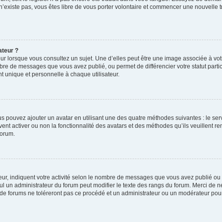
 n’existe pas, vous êtes libre de vous porter volontaire et commencer une nouvelle t
ateur ?
ur lorsque vous consultez un sujet. Une d’elles peut être une image associée à vo
mbre de messages que vous avez publié, ou permet de différencier votre statut parti
 unique et personnelle à chaque utilisateur.
ous pouvez ajouter un avatar en utilisant une des quatre méthodes suivantes : le serv
ent activer ou non la fonctionnalité des avatars et des méthodes qu’ils veuillent ren
forum.
ur, indiquent votre activité selon le nombre de messages que vous avez publié ou id
eul un administrateur du forum peut modifier le texte des rangs du forum. Merci de 
de forums ne toléreront pas ce procédé et un administrateur ou un modérateur pou