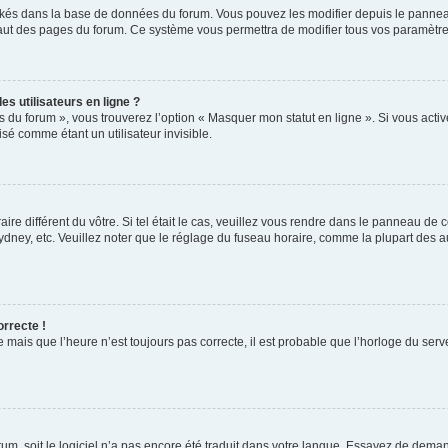
ockés dans la base de données du forum. Vous pouvez les modifier depuis le panneau 
haut des pages du forum. Ce système vous permettra de modifier tous vos paramètre
s utilisateurs en ligne ?
s du forum », vous trouverez l’option « Masquer mon statut en ligne ». Si vous activ
é comme étant un utilisateur invisible.
aire différent du vôtre. Si tel était le cas, veuillez vous rendre dans le panneau de co
ey, etc. Veuillez noter que le réglage du fuseau horaire, comme la plupart des autr
orrecte !
 mais que l’heure n’est toujours pas correcte, il est probable que l’horloge du serve
orum, soit le logiciel n’a pas encore été traduit dans votre langue. Essayez de deman