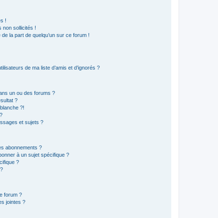
s !
non sollicités !
e de la part de quelqu’un sur ce forum !
lisateurs de ma liste d’amis et d’ignorés ?
ans un ou des forums ?
sultat ?
blanche ?!
?
ssages et sujets ?
t les abonnements ?
onner à un sujet spécifique ?
ifique ?
 ?
ce forum ?
s jointes ?