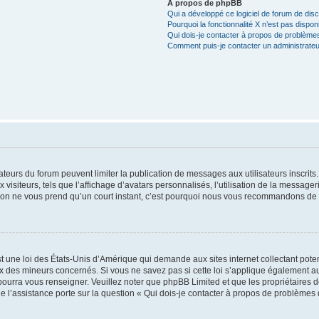
À propos de phpBB
Qui a développé ce logiciel de forum de dis
Pourquoi la fonctionnalité X n’est pas dispon
Qui dois-je contacter à propos de problèmes
Comment puis-je contacter un administrateu
trateurs du forum peuvent limiter la publication de messages aux utilisateurs inscri
visiteurs, tels que l’affichage d’avatars personnalisés, l’utilisation de la messager
ription ne vous prend qu’un court instant, c’est pourquoi nous vous recommandons de l
t une loi des États-Unis d’Amérique qui demande aux sites internet collectant pot
 des mineurs concernés. Si vous ne savez pas si cette loi s’applique également au
 pourra vous renseigner. Veuillez noter que phpBB Limited et que les propriétaires
ue l’assistance porte sur la question « Qui dois-je contacter à propos de problèmes 