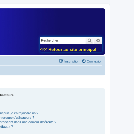
)
Rechercher
Recherche avancé
<<< Retour au site principal
Inscription
Connexion
lisateurs
t puis-je en rejoindre un ?
 groupe d’utilisateurs ?
araissent dans une couleur différente ?
défaut » ?