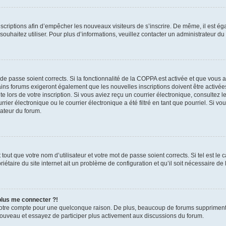
inscriptions afin d’empêcher les nouveaux visiteurs de s’inscrire. De même, il est é
s souhaitez utiliser. Pour plus d’informations, veuillez contacter un administrateur du
t de passe soient corrects. Si la fonctionnalité de la COPPA est activée et que vous 
ains forums exigeront également que les nouvelles inscriptions doivent être activée
te lors de votre inscription. Si vous aviez reçu un courrier électronique, consultez l
r électronique ou le courrier électronique a été filtré en tant que pourriel. Si vo
rateur du forum.
out que votre nom d’utilisateur et votre mot de passe soient corrects. Si tel est le
iétaire du site internet ait un problème de configuration et qu’il soit nécessaire de l
 plus me connecter ?!
votre compte pour une quelconque raison. De plus, beaucoup de forums suppriment pér
 nouveau et essayez de participer plus activement aux discussions du forum.