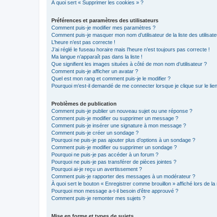
À quoi sert « Supprimer les cookies » ?
Préférences et paramètres des utilisateurs
Comment puis-je modifier mes paramètres ?
Comment puis-je masquer mon nom d’utilisateur de la liste des utilisate
L’heure n’est pas correcte !
J’ai réglé le fuseau horaire mais l’heure n’est toujours pas correcte !
Ma langue n’apparaît pas dans la liste !
Que signifient les images situées à côté de mon nom d’utilisateur ?
Comment puis-je afficher un avatar ?
Quel est mon rang et comment puis-je le modifier ?
Pourquoi m’est-il demandé de me connecter lorsque je clique sur le lien 
Problèmes de publication
Comment puis-je publier un nouveau sujet ou une réponse ?
Comment puis-je modifier ou supprimer un message ?
Comment puis-je insérer une signature à mon message ?
Comment puis-je créer un sondage ?
Pourquoi ne puis-je pas ajouter plus d’options à un sondage ?
Comment puis-je modifier ou supprimer un sondage ?
Pourquoi ne puis-je pas accéder à un forum ?
Pourquoi ne puis-je pas transférer de pièces jointes ?
Pourquoi ai-je reçu un avertissement ?
Comment puis-je rapporter des messages à un modérateur ?
À quoi sert le bouton « Enregistrer comme brouillon » affiché lors de la 
Pourquoi mon message a-t-il besoin d’être approuvé ?
Comment puis-je remonter mes sujets ?
Mise en forme et types de sujets