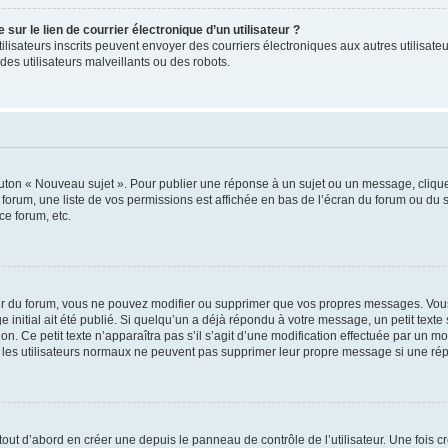
ur le lien de courrier électronique d’un utilisateur ?
s utilisateurs inscrits peuvent envoyer des courriers électroniques aux autres utili
es utilisateurs malveillants ou des robots.
outon « Nouveau sujet ». Pour publier une réponse à un sujet ou un message, cliqu
 forum, une liste de vos permissions est affichée en bas de l’écran du forum ou du
ce forum, etc.
r du forum, vous ne pouvez modifier ou supprimer que vos propres messages. Vou
 initial ait été publié. Si quelqu’un a déjà répondu à votre message, un petit text
ion. Ce petit texte n’apparaîtra pas s’il s’agit d’une modification effectuée par un 
ue les utilisateurs normaux ne peuvent pas supprimer leur propre message si une ré
ut d’abord en créer une depuis le panneau de contrôle de l’utilisateur. Une fois c