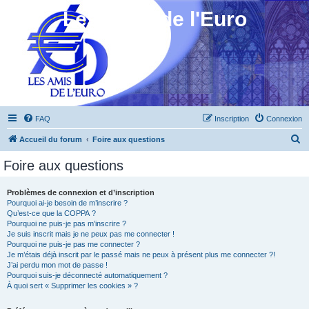
Les Amis de l'Euro
FAQ
Inscription
Connexion
R
Accueil du forum
Foire aux questions
e
Foire aux questions
c
h
Problèmes de connexion et d’inscription
Pourquoi ai-je besoin de m’inscrire ?
e
Qu’est-ce que la COPPA ?
r
Pourquoi ne puis-je pas m’inscrire ?
Je suis inscrit mais je ne peux pas me connecter !
c
Pourquoi ne puis-je pas me connecter ?
Je m’étais déjà inscrit par le passé mais ne peux à présent plus me connecter ?!
h
J’ai perdu mon mot de passe !
e
Pourquoi suis-je déconnecté automatiquement ?
À quoi sert « Supprimer les cookies » ?
r