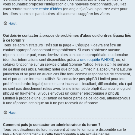
vous souhaitez proposer l’intégration d’une nouvelle fonctionnalité, veuillez
vous rendre sur
notre centre d’idées
(en anglais) où vous pourrez voter pour
les idées soumises par d’autres utilisateurs et suggérer les vôtres.
Haut
Qui dois-je contacter à propos de problèmes d’abus ou d’ordres légaux liés
à ce forum ?
Tous les administrateurs listés sur la page « L’équipe » devraient être un
contact approprié concernant ces problèmes. Si vous n’obtenez aucune
réponse de leur part, vous devriez alors contacter le propriétaire du domaine
(dont les informations sont disponibles grâce à
une requête WHOIS
), ou, si
celui-ci fonctionne sur un service gratuit (comme Yahoo, Free, etc.), le service
de gestion des abus. Veuillez noter que phpBB Limited n’a absolument aucune
juridiction et ne peut en aucun cas être tenu comme responsable de comment,
où et par qui ce forum est utilisé. Ne contactez pas phpBB Limited pour tout
problème d’ordre légal (commentaire incessant, insultant, diffamatoire, etc.) qui
ne sont pas directement reliés avec le site internet de phpBB.com ou le logiciel
phpBB en lui-même. Si vous envoyez un courrier électronique à phpBB
Limited à propos d’une utilisation de tierce partie de ce logiciel, attendez-vous
à une réponse laconique ou à ne pas recevoir de réponse.
Haut
Comment puis-je contacter un administrateur du forum ?
Tous les utilisateurs du forum peuvent utiliser le formulaire disponible sur le
lien « Nous contacter » si cette fonctionnalité a été activée par les