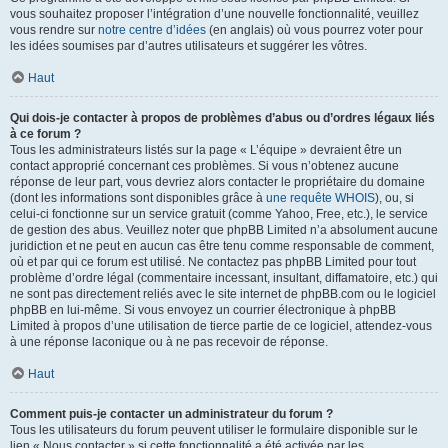
vous souhaitez proposer l’intégration d’une nouvelle fonctionnalité, veuillez
vous rendre sur
notre centre d’idées
(en anglais) où vous pourrez voter pour
les idées soumises par d’autres utilisateurs et suggérer les vôtres.
Haut
Qui dois-je contacter à propos de problèmes d’abus ou d’ordres légaux liés
à ce forum ?
Tous les administrateurs listés sur la page « L’équipe » devraient être un
contact approprié concernant ces problèmes. Si vous n’obtenez aucune
réponse de leur part, vous devriez alors contacter le propriétaire du domaine
(dont les informations sont disponibles grâce à
une requête WHOIS
), ou, si
celui-ci fonctionne sur un service gratuit (comme Yahoo, Free, etc.), le service
de gestion des abus. Veuillez noter que phpBB Limited n’a absolument aucune
juridiction et ne peut en aucun cas être tenu comme responsable de comment,
où et par qui ce forum est utilisé. Ne contactez pas phpBB Limited pour tout
problème d’ordre légal (commentaire incessant, insultant, diffamatoire, etc.) qui
ne sont pas directement reliés avec le site internet de phpBB.com ou le logiciel
phpBB en lui-même. Si vous envoyez un courrier électronique à phpBB
Limited à propos d’une utilisation de tierce partie de ce logiciel, attendez-vous
à une réponse laconique ou à ne pas recevoir de réponse.
Haut
Comment puis-je contacter un administrateur du forum ?
Tous les utilisateurs du forum peuvent utiliser le formulaire disponible sur le
lien « Nous contacter » si cette fonctionnalité a été activée par les