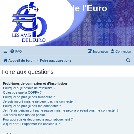
Les Amis de l'Euro
FAQ
Inscription
Connexion
R
Accueil du forum
Foire aux questions
e
Foire aux questions
c
h
Problèmes de connexion et d’inscription
Pourquoi ai-je besoin de m’inscrire ?
e
Qu’est-ce que la COPPA ?
r
Pourquoi ne puis-je pas m’inscrire ?
Je suis inscrit mais je ne peux pas me connecter !
c
Pourquoi ne puis-je pas me connecter ?
Je m’étais déjà inscrit par le passé mais ne peux à présent plus me connecter ?!
h
J’ai perdu mon mot de passe !
e
Pourquoi suis-je déconnecté automatiquement ?
À quoi sert « Supprimer les cookies » ?
r