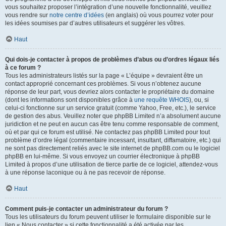
vous souhaitez proposer l’intégration d’une nouvelle fonctionnalité, veuillez
vous rendre sur
notre centre d’idées
(en anglais) où vous pourrez voter pour
les idées soumises par d’autres utilisateurs et suggérer les vôtres.
Haut
Qui dois-je contacter à propos de problèmes d’abus ou d’ordres légaux liés
à ce forum ?
Tous les administrateurs listés sur la page « L’équipe » devraient être un
contact approprié concernant ces problèmes. Si vous n’obtenez aucune
réponse de leur part, vous devriez alors contacter le propriétaire du domaine
(dont les informations sont disponibles grâce à
une requête WHOIS
), ou, si
celui-ci fonctionne sur un service gratuit (comme Yahoo, Free, etc.), le service
de gestion des abus. Veuillez noter que phpBB Limited n’a absolument aucune
juridiction et ne peut en aucun cas être tenu comme responsable de comment,
où et par qui ce forum est utilisé. Ne contactez pas phpBB Limited pour tout
problème d’ordre légal (commentaire incessant, insultant, diffamatoire, etc.) qui
ne sont pas directement reliés avec le site internet de phpBB.com ou le logiciel
phpBB en lui-même. Si vous envoyez un courrier électronique à phpBB
Limited à propos d’une utilisation de tierce partie de ce logiciel, attendez-vous
à une réponse laconique ou à ne pas recevoir de réponse.
Haut
Comment puis-je contacter un administrateur du forum ?
Tous les utilisateurs du forum peuvent utiliser le formulaire disponible sur le
lien « Nous contacter » si cette fonctionnalité a été activée par les