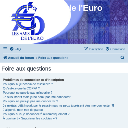
Les Amis de l'Euro
FAQ
Inscription
Connexion
R
Accueil du forum
Foire aux questions
e
Foire aux questions
c
h
Problèmes de connexion et d’inscription
Pourquoi ai-je besoin de m’inscrire ?
e
Qu’est-ce que la COPPA ?
r
Pourquoi ne puis-je pas m’inscrire ?
Je suis inscrit mais je ne peux pas me connecter !
c
Pourquoi ne puis-je pas me connecter ?
Je m’étais déjà inscrit par le passé mais ne peux à présent plus me connecter ?!
h
J’ai perdu mon mot de passe !
e
Pourquoi suis-je déconnecté automatiquement ?
À quoi sert « Supprimer les cookies » ?
r