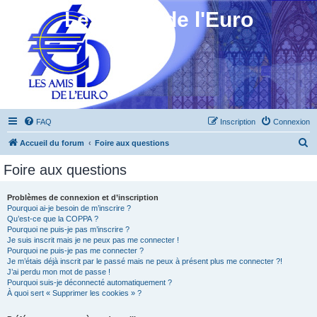
Les Amis de l'Euro
FAQ
Inscription
Connexion
R
Accueil du forum
Foire aux questions
e
Foire aux questions
c
h
Problèmes de connexion et d’inscription
Pourquoi ai-je besoin de m’inscrire ?
e
Qu’est-ce que la COPPA ?
r
Pourquoi ne puis-je pas m’inscrire ?
Je suis inscrit mais je ne peux pas me connecter !
c
Pourquoi ne puis-je pas me connecter ?
Je m’étais déjà inscrit par le passé mais ne peux à présent plus me connecter ?!
h
J’ai perdu mon mot de passe !
e
Pourquoi suis-je déconnecté automatiquement ?
À quoi sert « Supprimer les cookies » ?
r