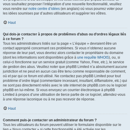
vous souhaitez proposer l’intégration d’une nouvelle fonctionnalité, veuillez
vous rendre sur
notre centre d’idées
(en anglais) où vous pourrez voter pour
les idées soumises par d’autres utilisateurs et suggérer les vôtres.
Haut
Qui dois-je contacter à propos de problèmes d’abus ou d’ordres légaux liés
à ce forum ?
Tous les administrateurs listés sur la page « L’équipe » devraient être un
contact approprié concernant ces problèmes. Si vous n’obtenez aucune
réponse de leur part, vous devriez alors contacter le propriétaire du domaine
(dont les informations sont disponibles grâce à
une requête WHOIS
), ou, si
celui-ci fonctionne sur un service gratuit (comme Yahoo, Free, etc.), le service
de gestion des abus. Veuillez noter que phpBB Limited n’a absolument aucune
juridiction et ne peut en aucun cas être tenu comme responsable de comment,
où et par qui ce forum est utilisé. Ne contactez pas phpBB Limited pour tout
problème d’ordre légal (commentaire incessant, insultant, diffamatoire, etc.) qui
ne sont pas directement reliés avec le site internet de phpBB.com ou le logiciel
phpBB en lui-même. Si vous envoyez un courrier électronique à phpBB
Limited à propos d’une utilisation de tierce partie de ce logiciel, attendez-vous
à une réponse laconique ou à ne pas recevoir de réponse.
Haut
Comment puis-je contacter un administrateur du forum ?
Tous les utilisateurs du forum peuvent utiliser le formulaire disponible sur le
lien « Nous contacter » si cette fonctionnalité a été activée par les