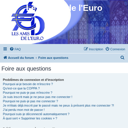
Les Amis de l'Euro
FAQ
Inscription
Connexion
R
Accueil du forum
Foire aux questions
e
Foire aux questions
c
h
Problèmes de connexion et d’inscription
Pourquoi ai-je besoin de m’inscrire ?
e
Qu’est-ce que la COPPA ?
r
Pourquoi ne puis-je pas m’inscrire ?
Je suis inscrit mais je ne peux pas me connecter !
c
Pourquoi ne puis-je pas me connecter ?
Je m’étais déjà inscrit par le passé mais ne peux à présent plus me connecter ?!
h
J’ai perdu mon mot de passe !
e
Pourquoi suis-je déconnecté automatiquement ?
À quoi sert « Supprimer les cookies » ?
r