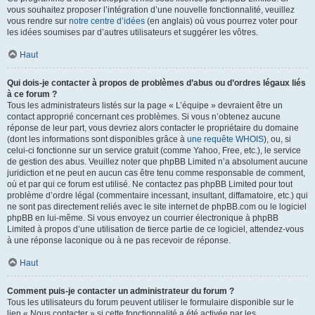
vous souhaitez proposer l’intégration d’une nouvelle fonctionnalité, veuillez
vous rendre sur
notre centre d’idées
(en anglais) où vous pourrez voter pour
les idées soumises par d’autres utilisateurs et suggérer les vôtres.
Haut
Qui dois-je contacter à propos de problèmes d’abus ou d’ordres légaux liés
à ce forum ?
Tous les administrateurs listés sur la page « L’équipe » devraient être un
contact approprié concernant ces problèmes. Si vous n’obtenez aucune
réponse de leur part, vous devriez alors contacter le propriétaire du domaine
(dont les informations sont disponibles grâce à
une requête WHOIS
), ou, si
celui-ci fonctionne sur un service gratuit (comme Yahoo, Free, etc.), le service
de gestion des abus. Veuillez noter que phpBB Limited n’a absolument aucune
juridiction et ne peut en aucun cas être tenu comme responsable de comment,
où et par qui ce forum est utilisé. Ne contactez pas phpBB Limited pour tout
problème d’ordre légal (commentaire incessant, insultant, diffamatoire, etc.) qui
ne sont pas directement reliés avec le site internet de phpBB.com ou le logiciel
phpBB en lui-même. Si vous envoyez un courrier électronique à phpBB
Limited à propos d’une utilisation de tierce partie de ce logiciel, attendez-vous
à une réponse laconique ou à ne pas recevoir de réponse.
Haut
Comment puis-je contacter un administrateur du forum ?
Tous les utilisateurs du forum peuvent utiliser le formulaire disponible sur le
lien « Nous contacter » si cette fonctionnalité a été activée par les