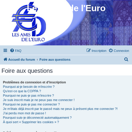
Les Amis de l'Euro
FAQ
Inscription
Connexion
R
Accueil du forum
Foire aux questions
e
Foire aux questions
c
h
Problèmes de connexion et d’inscription
Pourquoi ai-je besoin de m’inscrire ?
e
Qu’est-ce que la COPPA ?
r
Pourquoi ne puis-je pas m’inscrire ?
Je suis inscrit mais je ne peux pas me connecter !
c
Pourquoi ne puis-je pas me connecter ?
Je m’étais déjà inscrit par le passé mais ne peux à présent plus me connecter ?!
h
J’ai perdu mon mot de passe !
e
Pourquoi suis-je déconnecté automatiquement ?
À quoi sert « Supprimer les cookies » ?
r