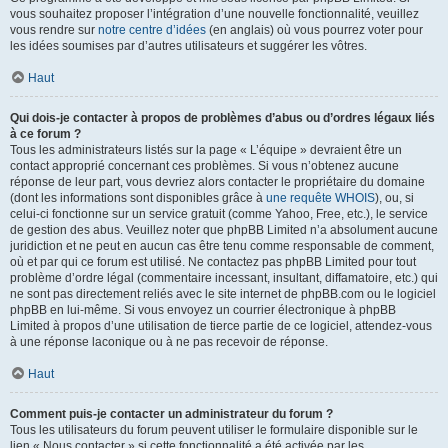
vous souhaitez proposer l’intégration d’une nouvelle fonctionnalité, veuillez
vous rendre sur
notre centre d’idées
(en anglais) où vous pourrez voter pour
les idées soumises par d’autres utilisateurs et suggérer les vôtres.
Haut
Qui dois-je contacter à propos de problèmes d’abus ou d’ordres légaux liés
à ce forum ?
Tous les administrateurs listés sur la page « L’équipe » devraient être un
contact approprié concernant ces problèmes. Si vous n’obtenez aucune
réponse de leur part, vous devriez alors contacter le propriétaire du domaine
(dont les informations sont disponibles grâce à
une requête WHOIS
), ou, si
celui-ci fonctionne sur un service gratuit (comme Yahoo, Free, etc.), le service
de gestion des abus. Veuillez noter que phpBB Limited n’a absolument aucune
juridiction et ne peut en aucun cas être tenu comme responsable de comment,
où et par qui ce forum est utilisé. Ne contactez pas phpBB Limited pour tout
problème d’ordre légal (commentaire incessant, insultant, diffamatoire, etc.) qui
ne sont pas directement reliés avec le site internet de phpBB.com ou le logiciel
phpBB en lui-même. Si vous envoyez un courrier électronique à phpBB
Limited à propos d’une utilisation de tierce partie de ce logiciel, attendez-vous
à une réponse laconique ou à ne pas recevoir de réponse.
Haut
Comment puis-je contacter un administrateur du forum ?
Tous les utilisateurs du forum peuvent utiliser le formulaire disponible sur le
lien « Nous contacter » si cette fonctionnalité a été activée par les