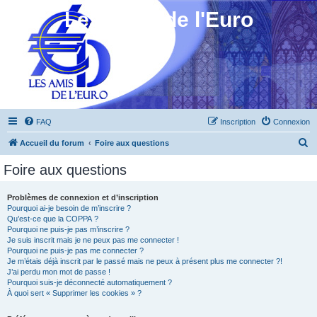
Les Amis de l'Euro
FAQ
Inscription
Connexion
R
Accueil du forum
Foire aux questions
e
Foire aux questions
c
h
Problèmes de connexion et d’inscription
Pourquoi ai-je besoin de m’inscrire ?
e
Qu’est-ce que la COPPA ?
r
Pourquoi ne puis-je pas m’inscrire ?
Je suis inscrit mais je ne peux pas me connecter !
c
Pourquoi ne puis-je pas me connecter ?
Je m’étais déjà inscrit par le passé mais ne peux à présent plus me connecter ?!
h
J’ai perdu mon mot de passe !
e
Pourquoi suis-je déconnecté automatiquement ?
À quoi sert « Supprimer les cookies » ?
r