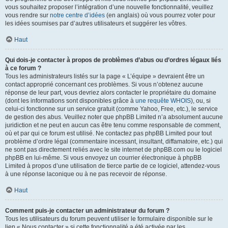
vous souhaitez proposer l’intégration d’une nouvelle fonctionnalité, veuillez
vous rendre sur
notre centre d’idées
(en anglais) où vous pourrez voter pour
les idées soumises par d’autres utilisateurs et suggérer les vôtres.
Haut
Qui dois-je contacter à propos de problèmes d’abus ou d’ordres légaux liés
à ce forum ?
Tous les administrateurs listés sur la page « L’équipe » devraient être un
contact approprié concernant ces problèmes. Si vous n’obtenez aucune
réponse de leur part, vous devriez alors contacter le propriétaire du domaine
(dont les informations sont disponibles grâce à
une requête WHOIS
), ou, si
celui-ci fonctionne sur un service gratuit (comme Yahoo, Free, etc.), le service
de gestion des abus. Veuillez noter que phpBB Limited n’a absolument aucune
juridiction et ne peut en aucun cas être tenu comme responsable de comment,
où et par qui ce forum est utilisé. Ne contactez pas phpBB Limited pour tout
problème d’ordre légal (commentaire incessant, insultant, diffamatoire, etc.) qui
ne sont pas directement reliés avec le site internet de phpBB.com ou le logiciel
phpBB en lui-même. Si vous envoyez un courrier électronique à phpBB
Limited à propos d’une utilisation de tierce partie de ce logiciel, attendez-vous
à une réponse laconique ou à ne pas recevoir de réponse.
Haut
Comment puis-je contacter un administrateur du forum ?
Tous les utilisateurs du forum peuvent utiliser le formulaire disponible sur le
lien « Nous contacter » si cette fonctionnalité a été activée par les