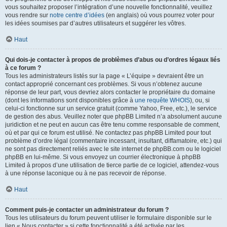
vous souhaitez proposer l’intégration d’une nouvelle fonctionnalité, veuillez
vous rendre sur
notre centre d’idées
(en anglais) où vous pourrez voter pour
les idées soumises par d’autres utilisateurs et suggérer les vôtres.
Haut
Qui dois-je contacter à propos de problèmes d’abus ou d’ordres légaux liés
à ce forum ?
Tous les administrateurs listés sur la page « L’équipe » devraient être un
contact approprié concernant ces problèmes. Si vous n’obtenez aucune
réponse de leur part, vous devriez alors contacter le propriétaire du domaine
(dont les informations sont disponibles grâce à
une requête WHOIS
), ou, si
celui-ci fonctionne sur un service gratuit (comme Yahoo, Free, etc.), le service
de gestion des abus. Veuillez noter que phpBB Limited n’a absolument aucune
juridiction et ne peut en aucun cas être tenu comme responsable de comment,
où et par qui ce forum est utilisé. Ne contactez pas phpBB Limited pour tout
problème d’ordre légal (commentaire incessant, insultant, diffamatoire, etc.) qui
ne sont pas directement reliés avec le site internet de phpBB.com ou le logiciel
phpBB en lui-même. Si vous envoyez un courrier électronique à phpBB
Limited à propos d’une utilisation de tierce partie de ce logiciel, attendez-vous
à une réponse laconique ou à ne pas recevoir de réponse.
Haut
Comment puis-je contacter un administrateur du forum ?
Tous les utilisateurs du forum peuvent utiliser le formulaire disponible sur le
lien « Nous contacter » si cette fonctionnalité a été activée par les