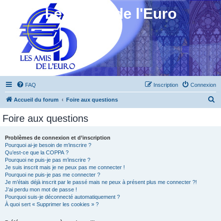
Les Amis de l'Euro
FAQ
Inscription
Connexion
R
Accueil du forum
Foire aux questions
e
Foire aux questions
c
h
Problèmes de connexion et d’inscription
Pourquoi ai-je besoin de m’inscrire ?
e
Qu’est-ce que la COPPA ?
r
Pourquoi ne puis-je pas m’inscrire ?
Je suis inscrit mais je ne peux pas me connecter !
c
Pourquoi ne puis-je pas me connecter ?
Je m’étais déjà inscrit par le passé mais ne peux à présent plus me connecter ?!
h
J’ai perdu mon mot de passe !
e
Pourquoi suis-je déconnecté automatiquement ?
À quoi sert « Supprimer les cookies » ?
r