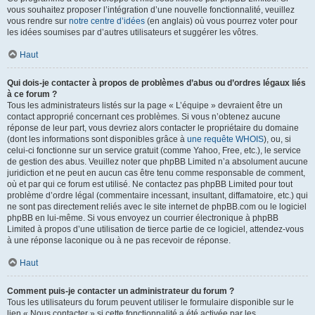
vous souhaitez proposer l’intégration d’une nouvelle fonctionnalité, veuillez
vous rendre sur
notre centre d’idées
(en anglais) où vous pourrez voter pour
les idées soumises par d’autres utilisateurs et suggérer les vôtres.
Haut
Qui dois-je contacter à propos de problèmes d’abus ou d’ordres légaux liés
à ce forum ?
Tous les administrateurs listés sur la page « L’équipe » devraient être un
contact approprié concernant ces problèmes. Si vous n’obtenez aucune
réponse de leur part, vous devriez alors contacter le propriétaire du domaine
(dont les informations sont disponibles grâce à
une requête WHOIS
), ou, si
celui-ci fonctionne sur un service gratuit (comme Yahoo, Free, etc.), le service
de gestion des abus. Veuillez noter que phpBB Limited n’a absolument aucune
juridiction et ne peut en aucun cas être tenu comme responsable de comment,
où et par qui ce forum est utilisé. Ne contactez pas phpBB Limited pour tout
problème d’ordre légal (commentaire incessant, insultant, diffamatoire, etc.) qui
ne sont pas directement reliés avec le site internet de phpBB.com ou le logiciel
phpBB en lui-même. Si vous envoyez un courrier électronique à phpBB
Limited à propos d’une utilisation de tierce partie de ce logiciel, attendez-vous
à une réponse laconique ou à ne pas recevoir de réponse.
Haut
Comment puis-je contacter un administrateur du forum ?
Tous les utilisateurs du forum peuvent utiliser le formulaire disponible sur le
lien « Nous contacter » si cette fonctionnalité a été activée par les