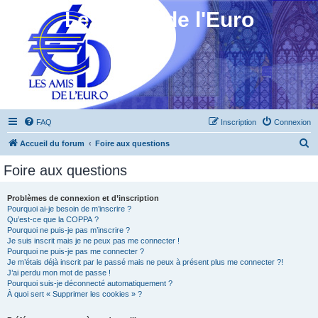
Les Amis de l'Euro
FAQ
Inscription
Connexion
R
Accueil du forum
Foire aux questions
e
Foire aux questions
c
h
Problèmes de connexion et d’inscription
Pourquoi ai-je besoin de m’inscrire ?
e
Qu’est-ce que la COPPA ?
r
Pourquoi ne puis-je pas m’inscrire ?
Je suis inscrit mais je ne peux pas me connecter !
c
Pourquoi ne puis-je pas me connecter ?
Je m’étais déjà inscrit par le passé mais ne peux à présent plus me connecter ?!
h
J’ai perdu mon mot de passe !
e
Pourquoi suis-je déconnecté automatiquement ?
À quoi sert « Supprimer les cookies » ?
r