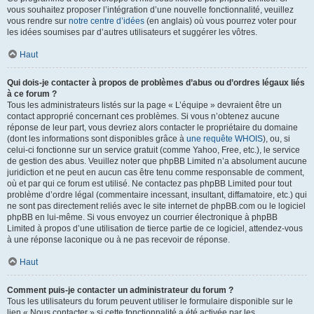
vous souhaitez proposer l’intégration d’une nouvelle fonctionnalité, veuillez
vous rendre sur
notre centre d’idées
(en anglais) où vous pourrez voter pour
les idées soumises par d’autres utilisateurs et suggérer les vôtres.
Haut
Qui dois-je contacter à propos de problèmes d’abus ou d’ordres légaux liés
à ce forum ?
Tous les administrateurs listés sur la page « L’équipe » devraient être un
contact approprié concernant ces problèmes. Si vous n’obtenez aucune
réponse de leur part, vous devriez alors contacter le propriétaire du domaine
(dont les informations sont disponibles grâce à
une requête WHOIS
), ou, si
celui-ci fonctionne sur un service gratuit (comme Yahoo, Free, etc.), le service
de gestion des abus. Veuillez noter que phpBB Limited n’a absolument aucune
juridiction et ne peut en aucun cas être tenu comme responsable de comment,
où et par qui ce forum est utilisé. Ne contactez pas phpBB Limited pour tout
problème d’ordre légal (commentaire incessant, insultant, diffamatoire, etc.) qui
ne sont pas directement reliés avec le site internet de phpBB.com ou le logiciel
phpBB en lui-même. Si vous envoyez un courrier électronique à phpBB
Limited à propos d’une utilisation de tierce partie de ce logiciel, attendez-vous
à une réponse laconique ou à ne pas recevoir de réponse.
Haut
Comment puis-je contacter un administrateur du forum ?
Tous les utilisateurs du forum peuvent utiliser le formulaire disponible sur le
lien « Nous contacter » si cette fonctionnalité a été activée par les