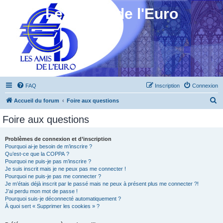
Les Amis de l'Euro
FAQ
Inscription
Connexion
R
Accueil du forum
Foire aux questions
e
Foire aux questions
c
h
Problèmes de connexion et d’inscription
Pourquoi ai-je besoin de m’inscrire ?
e
Qu’est-ce que la COPPA ?
r
Pourquoi ne puis-je pas m’inscrire ?
Je suis inscrit mais je ne peux pas me connecter !
c
Pourquoi ne puis-je pas me connecter ?
Je m’étais déjà inscrit par le passé mais ne peux à présent plus me connecter ?!
h
J’ai perdu mon mot de passe !
e
Pourquoi suis-je déconnecté automatiquement ?
À quoi sert « Supprimer les cookies » ?
r