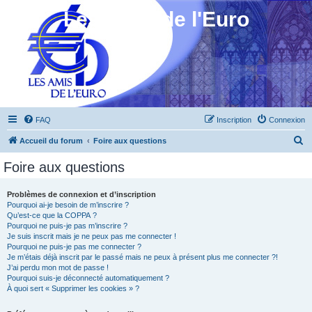
Les Amis de l'Euro
FAQ
Inscription
Connexion
R
Accueil du forum
Foire aux questions
e
Foire aux questions
c
h
Problèmes de connexion et d’inscription
Pourquoi ai-je besoin de m’inscrire ?
e
Qu’est-ce que la COPPA ?
r
Pourquoi ne puis-je pas m’inscrire ?
Je suis inscrit mais je ne peux pas me connecter !
c
Pourquoi ne puis-je pas me connecter ?
Je m’étais déjà inscrit par le passé mais ne peux à présent plus me connecter ?!
h
J’ai perdu mon mot de passe !
e
Pourquoi suis-je déconnecté automatiquement ?
À quoi sert « Supprimer les cookies » ?
r