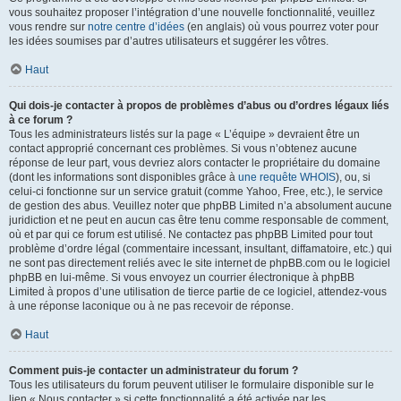
vous souhaitez proposer l’intégration d’une nouvelle fonctionnalité, veuillez
vous rendre sur
notre centre d’idées
(en anglais) où vous pourrez voter pour
les idées soumises par d’autres utilisateurs et suggérer les vôtres.
Haut
Qui dois-je contacter à propos de problèmes d’abus ou d’ordres légaux liés
à ce forum ?
Tous les administrateurs listés sur la page « L’équipe » devraient être un
contact approprié concernant ces problèmes. Si vous n’obtenez aucune
réponse de leur part, vous devriez alors contacter le propriétaire du domaine
(dont les informations sont disponibles grâce à
une requête WHOIS
), ou, si
celui-ci fonctionne sur un service gratuit (comme Yahoo, Free, etc.), le service
de gestion des abus. Veuillez noter que phpBB Limited n’a absolument aucune
juridiction et ne peut en aucun cas être tenu comme responsable de comment,
où et par qui ce forum est utilisé. Ne contactez pas phpBB Limited pour tout
problème d’ordre légal (commentaire incessant, insultant, diffamatoire, etc.) qui
ne sont pas directement reliés avec le site internet de phpBB.com ou le logiciel
phpBB en lui-même. Si vous envoyez un courrier électronique à phpBB
Limited à propos d’une utilisation de tierce partie de ce logiciel, attendez-vous
à une réponse laconique ou à ne pas recevoir de réponse.
Haut
Comment puis-je contacter un administrateur du forum ?
Tous les utilisateurs du forum peuvent utiliser le formulaire disponible sur le
lien « Nous contacter » si cette fonctionnalité a été activée par les