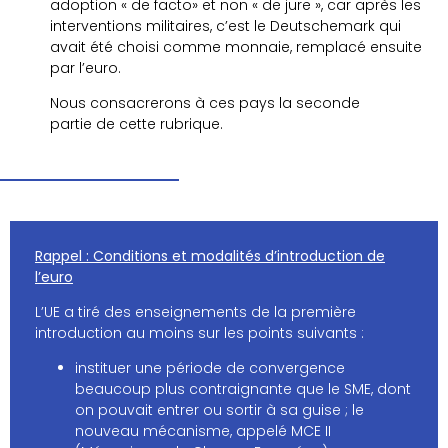
adoption « de facto» et non « de jure », car après les
interventions militaires, c’est le Deutschemark qui
avait été choisi comme monnaie, remplacé ensuite
par l’euro.
Nous consacrerons à ces pays la seconde
partie de cette rubrique.
Rappel : Conditions et modalités d’introduction de
l’euro
L’UE a tiré des enseignements de la première
introduction au moins sur les points suivants :
instituer une période de convergence
beaucoup plus contraignante que le SME, dont
on pouvait entrer ou sortir à sa guise ; le
nouveau mécanisme, appelé MCE II