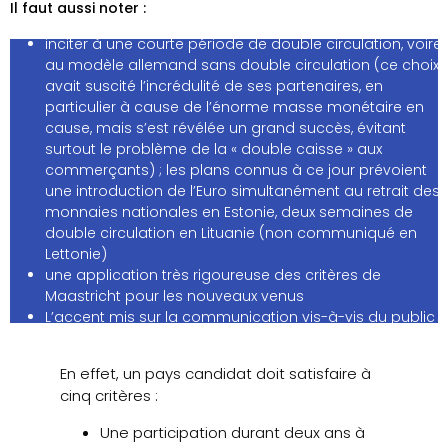
Il faut aussi noter :
inciter à une courte période de double circulation, voire
au modèle allemand sans double circulation (ce choix
avait suscité l’incrédulité de ses partenaires, en
particulier à cause de l’énorme masse monétaire en
cause, mais s’est révélée un grand succès, évitant
surtout le problème de la « double caisse » aux
commerçants) ; les plans connus à ce jour prévoient
une introduction de l’Euro simultanément au retrait des
monnaies nationales en Estonie, deux semaines de
double circulation en Lituanie (non communiqué en
Lettonie)
une application très rigoureuse des critères de
Maastricht pour les nouveaux venus
L’accent mis sur la communication vis-à-vis du public
En effet, un pays candidat doit satisfaire à
cinq critères :
Une participation durant deux ans à